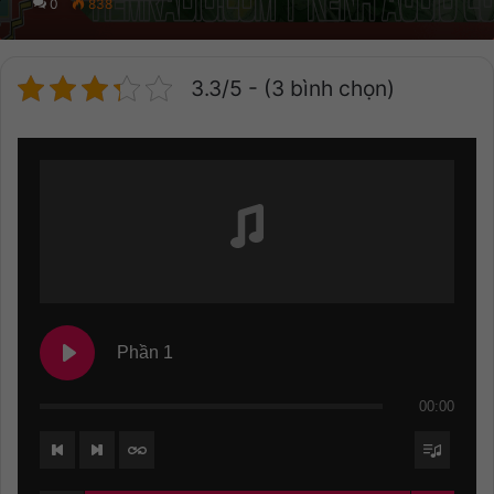
0
838
3.3/5 - (3 bình chọn)
Phần 1
00:00