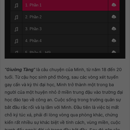
1. Phần 1
2. Phần 2
3. Phần 3
4. Phần 4
5. Phần 5 - Hết
“Giường Tầng”
là câu chuyện của Minh, từ năm 18 đến 20
tuổi. Từ cậu học sinh phổ thông, sau các vòng xét tuyển
gay cấn và kỳ thi đại học, Minh trở thành một trong ba
người của một huyện nhỏ ở miền trung đậu vào trường đại
học đào tạo về công an. Cuộc sống trong trường quân sự
bắt đầu rắc rối và lạ lẫm với Minh. Đầu tiên là việc bị mất
chỗ ký túc xá, phải đi lòng vòng qua phòng khác, chứng
kiến rất nhiều sự khác biệt về tính cách, vùng miền, cuộc
tranh đấu ngoài đời và trong đầu bắt đầu. Sau đó gặp rắc