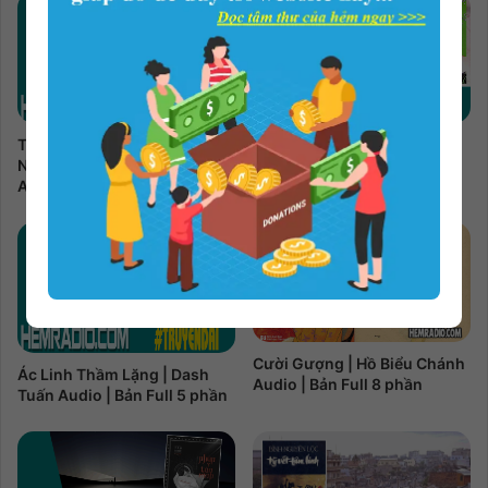
Tôi, Charley Và Hành Trình
Trâm 2 | Kẻ Yểu Mệnh | Châu
Nước Mỹ | John Steinbeck
Văn Văn Audio | Bản Full 3
Audio | Bản Full 16 phần
phần
Cười Gượng | Hồ Biểu Chánh
Ác Linh Thầm Lặng | Dash
Audio | Bản Full 8 phần
Tuấn Audio | Bản Full 5 phần