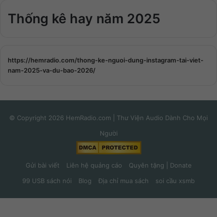
Thống kê hay năm 2025
https://hemradio.com/thong-ke-nguoi-dung-instagram-tai-viet-
nam-2025-va-du-bao-2026/
© Copyright 2026 HemRadio.com | Thư Viện Audio Dành Cho Mọi
Người
Gửi bài viết
Liên hệ quảng cáo
Quyên tặng | Donate
99 USB sách nói
Blog
Địa chỉ mua sách
soi cầu xsmb