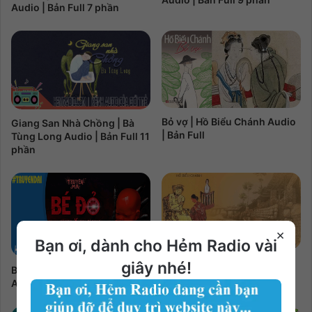
Audio | Bản Full 7 phần
Bỏ vợ | Hồ Biểu Chánh Audio
Giang San Nhà Chồng | Bà
| Bản Full
Tùng Long Audio | Bản Full 11
phần
×
Bạn ơi, dành cho Hẻm Radio vài
Cư Kỉnh | Hồ Biểu Chánh
giây nhé!
Bé Đỏ | Cú Heo & Bỉ Ngạn Hoa
Audio | Bản Full
Audio | Bản Full 3 phần