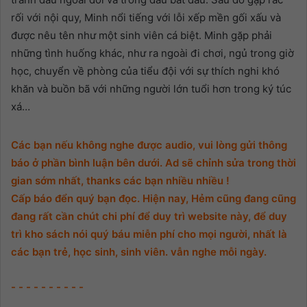
rối với nội quy, Minh nổi tiếng với lỗi xếp mền gối xấu và
được nêu tên như một sinh viên cá biệt. Minh gặp phải
những tình huống khác, như ra ngoài đi chơi, ngủ trong giờ
học, chuyển về phòng của tiểu đội với sự thích nghi khó
khăn và buồn bã với những người lớn tuổi hơn trong ký túc
xá…
Các bạn nếu không nghe được audio, vui lòng gửi thông
báo ở phần bình luận bên dưới. Ad sẽ chỉnh sửa trong thời
gian sớm nhất, thanks các bạn nhiều nhiều !
Cấp báo đển quý bạn đọc. Hiện nay, Hẻm cũng đang cũng
đang rất cần chút chi phí để duy trì website này, để duy
trì kho sách nói quý báu miễn phí cho mọi người, nhất là
các bạn trẻ, học sinh, sinh viên. vẫn nghe mỗi ngày.
- - - - - - - - - -