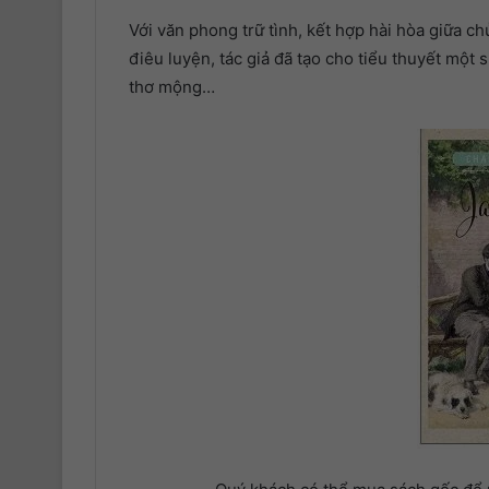
Với văn phong trữ tình, kết hợp hài hòa giữa ch
9. Phần 9
điêu luyện, tác giả đã tạo cho tiểu thuyết một
10. Phần 10
thơ mộng…
11. Phần 11
12. Phần 12
13. Phần 13
14. Phần 14
15. Phần 15
16. Phần 16
17. Phần 17
18. Phần 18
19. Phần 19