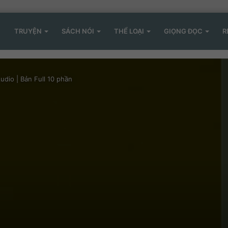
TRUYỆN
SÁCH NÓI
THỂ LOẠI
GIỌNG ĐỌC
R
udio | Bản Full 10 phần