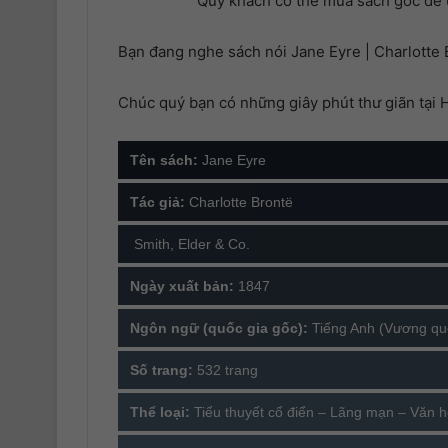
Quý khách có thể mua sách gốc để ủ
20. Phần 20
Bạn đang nghe sách nói Jane Eyre | Charlotte B
21. Phần 21
Chúc quý bạn có những giây phút thư giãn tại 
22. Phần 22
23. Phần 23
Tên sách:
Jane Eyre
24. Phần 24
Tác giả:
Charlotte Brontë
25. Phần 25
Smith, Elder & Co.
26. Phần 26
Ngày xuất bản:
1847
27. Phần 27
Ngôn ngữ (quốc gia gốc):
Tiếng Anh (Vương qu
28. Phần 28
Số trang:
532 trang
29. Phần 29
Thể loại:
Tiểu thuyết cổ điển – Lãng mạn – Văn 
30. Phần 30