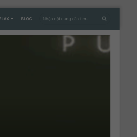
Nhập
ELAX
BLOG
nội
dung
cần
tìm...