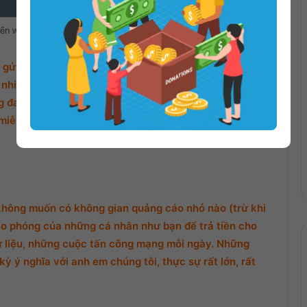
rên website:
HEMRADIO.COM
gửi thông báo ở phần bình luận bên dưới. Ad sẽ chỉnh
nhiều nhiều !
đang cũng đang rất cần chút chi phí để duy trì
miễn phí cho mọi người, nhất là các bạn trẻ, học sinh,
không muốn có không gian quảng cáo nhỏ nào (trừ khi
o phóng của những cá nhân như bạn để trả tiền cho
ữ liệu, những cuộc tấn công mạng mỗi ngày. Những
ỳ ý nghĩa với anh em chúng tôi, thực sự rất lớn, rất