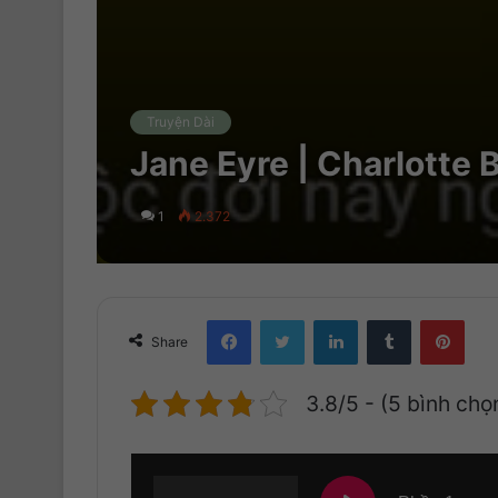
Truyện Dài
Jane Eyre | Charlotte 
1
2.372
Facebook
Twitter
LinkedIn
Tumblr
Pinterest
Share
3.8/5 - (5 bình chọ