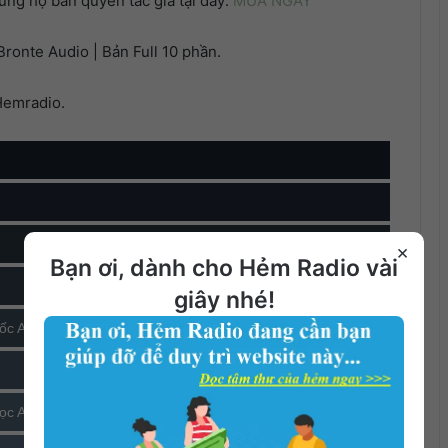
ng hộ bản quyền tác giả tại đây:
MUA NGAY
ronte Audio | Bản Full 10 phần.
Hemradio.
×
Bạn ơi, dành cho Hẻm Radio vài
giây nhé!
ốc Anh)
học Anh