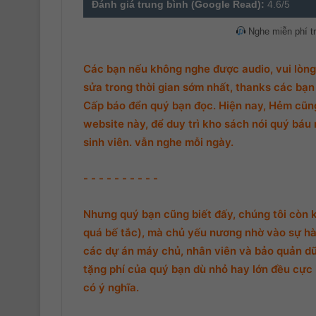
Đánh giá trung bình (Google Read):
4.6/5
31. Phần 31
Nghe miễn phí t
32. Phần 32
Các bạn nếu không nghe được audio, vui lòng 
33. Phần 33
sửa trong thời gian sớm nhất, thanks các bạn 
Cấp báo đển quý bạn đọc. Hiện nay, Hẻm cũng 
34. Phần 34
website này, để duy trì kho sách nói quý báu 
sinh viên. vẫn nghe mỗi ngày.
35. Phần 35
36. Phần 36
- - - - - - - - - -
37. Phần 37
Nhưng quý bạn cũng biết đấy, chúng tôi còn 
38. Phần 38
quá bế tắc), mà chủ yếu nương nhờ vào sự hà
các dự án máy chủ, nhân viên và bảo quản d
tặng phí của quý bạn dù nhỏ hay lớn đều cực k
có ý nghĩa.