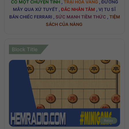
CÓ MỘT CHUYỆN TÌNH
,
TRẠI HOA VÀNG
,
ĐƯỜNG
MÂY QUA XỨ TUYẾT
,
ĐẮC NHÂN TÂM
,
VỊ TU SĨ
BÁN CHIẾC FERRARI
,
SỨC MẠNH TIỀM THỨC
,
TIỆM
SÁCH CỦA NÀNG
Block Title
Relax