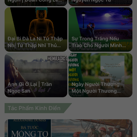
Huy Audio | Bản Full
Đại Bi Đà La Ni Tứ Thập
Sự Trong Trắng Nếu
Nhị Tứ Thập Nhĩ Thủ
Trao Cho Người Mình
Nhãn | Tuyên Hóa
Thương Yêu Thật Lòng
Thượng Nhân
Thì… | Hạt Mầm Lumi
i
Anh Ơi Ở Lại | Trần
Ngày Người Thương
Ngọc San
Một Người Thương
Khác | Trí Audio | Bản
Full 37 Phần
Tác Phẩm Kinh Điển