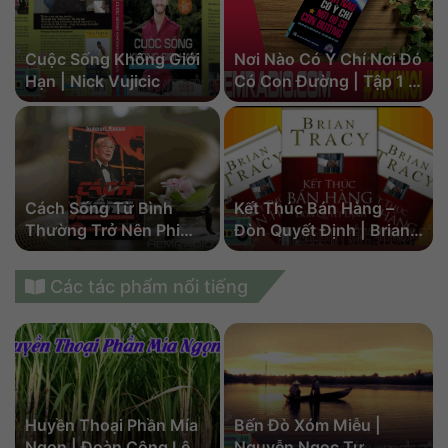
Cuộc Sống Không Giới
Nơi Nào Có Ý Chí Nơi Đó
Hạn | Nick Vujicic
Có Con Đường | Tập 1 |
Nhiều Tác Giả
Cách Sống Từ Bình
Kết Thúc Bán Hàng –
h
Thường Trở Nên Phi
Đòn Quyết Định | Brian
Thường | Inamori
Tracy
Kazuo Audio | Bản Full
Các tác phẩm nổi tiếng
u
Huyền Thoại Phần Mía
Bến Đò Xóm Miễu |
Ngọn | Đoàn Công Lê
Nguyễn Ngọc Tư