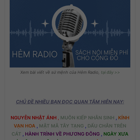
Xem bài viết về sứ mệnh của Hẻm Radio,
tại đây >>
CHỦ ĐỀ NHIỀU BẠN ĐỌC QUAN TÂM HIỆN NAY:
NGUYỄN NHẬT ÁNH
,
MUÔN KIẾP NHÂN SINH
,
KÍNH
VẠN HOA
,
MẬT MÃ TÂY TẠNG
,
DẤU CHÂN TRÊN
CÁT
,
HÀNH TRÌNH VỀ PHƯƠNG ĐÔNG
,
NGÀY XƯA