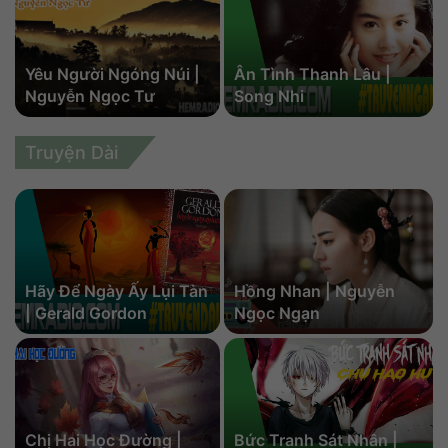
Yêu Người Ngóng Núi |
Ân Tình Thanh Lâu |
Nguyễn Ngọc Tư
Song Nhi
Truyện Dài
Hãy Để Ngày Ấy Lụi Tàn
Hồng Nhan | Nguyễn
| Gerald Gordon
Ngọc Ngạn
Chị Hai Học Đường |
Bức Tranh Sát Nhân |