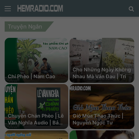
Menu
N
n
Truyện Ngắn
d
c
tì
Cho Những Ngày Không
Chí Phèo | Nam Cao
Nhau Mà Vẫn Đau | Trí
Chuyện Chán Phèo | Lê
Gió Mùa Thao Thức |
Văn Nghĩa Audio | Bản
Nguyễn Ngọc Tư
Full 8 Phần