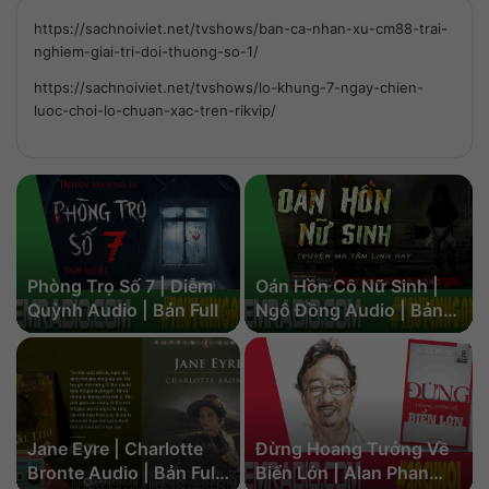
https://sachnoiviet.net/tvshows/ban-ca-nhan-xu-cm88-trai-
nghiem-giai-tri-doi-thuong-so-1/
https://sachnoiviet.net/tvshows/lo-khung-7-ngay-chien-
luoc-choi-lo-chuan-xac-tren-rikvip/
Phòng Trọ Số 7 | Diễm
Oán Hồn Cô Nữ Sinh |
Quỳnh Audio | Bản Full
Ngô Đồng Audio | Bản
Full
Jane Eyre | Charlotte
Đừng Hoang Tưởng Về
Bronte Audio | Bản Full
Biển Lớn | Alan Phan