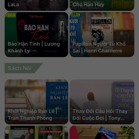
LaLa
Chu Hạo Huy
Báo Hận Tình | Lương
Papillon Người Tù Khổ
Khánh Ly
Sai | Henri Charrierre
Sách Nói
Khởi Nghiệp Bán Lẻ |
Thay Đổi Câu Hỏi Thay
Trần Thanh Phong
Đổi Cuộc Đời | Tony
Beshara