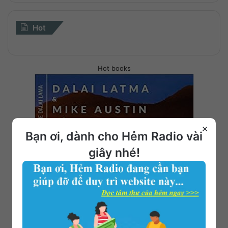
Hot
Hot books
×
Bạn ơi, dành cho Hẻm Radio vài
giây nhé!