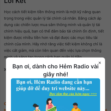
Lời Kết
Học cách tiết kiệm tiền thông minh là một kỹ năng quan
trọng trong việc quản lý tài chính cá nhân. Bằng cách áp
dụng các chiến lược mua sắm thông minh và quản lý tài
chính hiệu quả, bạn có thể đảm bảo tài chính ổn định, tiết
kiệm được nhiều tiền hơn và đạt được các mục tiêu tài
chính của mình. Hãy nhớ rằng việc tiết kiệm không chỉ là
việc cắt giảm, mà còn liên quan đến việc lựa chọn thông
minh và sáng tạo trong cách bạn quản lý tiền.
×
Bạn ơi, dành cho Hẻm Radio vài
XEM THÊM:
giây nhé!
Học cách làm giàu trong năm 2023
Học cách chơi chứng khoán cho người mới
Các bạn nếu không nghe được audio, vui lòng gửi thông
báo ở phần bình luận bên dưới. Ad sẽ chỉnh sửa trong thời