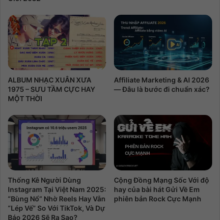
ALBUM NHẠC XUÂN XƯA
Affiliate Marketing & AI 2026
1975 – SƯU TẦM CỰC HAY
— Đâu là bước đi chuẩn xác?
MỘT THỜI
Thống Kê Người Dùng
Cộng Đồng Mạng Sốc Với độ
Instagram Tại Việt Nam 2025:
hay của bài hát Gửi Về Em
“Bùng Nổ” Nhờ Reels Hay Vẫn
phiên bản Rock Cực Mạnh
“Lép Vế” So Với TikTok, Và Dự
Báo 2026 Sẽ Ra Sao?