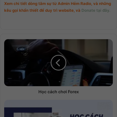
Xem chi tiết dòng tâm sự từ Admin Hẻm Radio, và những
kêu gọi khẩn thiết để duy trì website, và
Donate tại đây.
Học cách chơi Forex