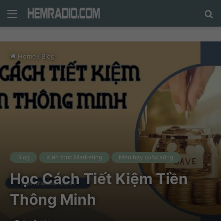
Menu
N
n
d
Home
/
Blog
c
tì
Blog
Kiến thức Marketing
Mẹo hay cuộc sống
Học Cách Tiết Kiệm Tiền
Thông Minh