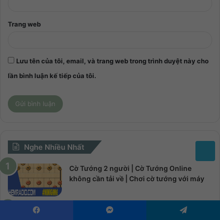
Trang web
Lưu tên của tôi, email, và trang web trong trình duyệt này cho
lần bình luận kế tiếp của tôi.
Nghe Nhiều Nhất
Cờ Tướng 2 người | Cờ Tướng Online
không cần tải về | Chơi cờ tướng với máy
Yes Or No – Những Quyết Định Thay Đổi
Cuộc Sống | Spencer Johnson Audio | Bản