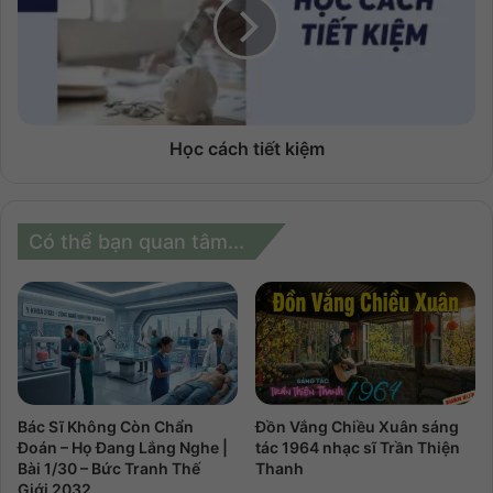
Học cách tiết kiệm
Có thể bạn quan tâm...
Bác Sĩ Không Còn Chẩn
Đồn Vắng Chiều Xuân sáng
Đoán – Họ Đang Lắng Nghe |
tác 1964 nhạc sĩ Trần Thiện
Bài 1/30 – Bức Tranh Thế
Thanh
Giới 2032