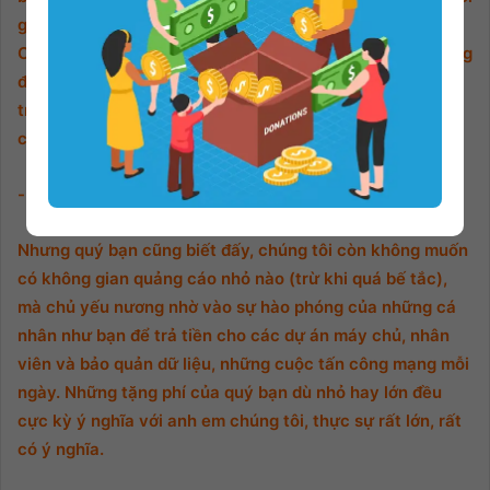
gian sớm nhất, thanks các bạn nhiều nhiều !
Cấp báo đển quý bạn đọc. Hiện nay, Hẻm cũng đang cũng
đang rất cần chút chi phí để duy trì website này, để duy
trì kho sách nói quý báu miễn phí cho mọi người, nhất là
các bạn trẻ, học sinh, sinh viên. vẫn nghe mỗi ngày.
- - - - - - - - - -
Nhưng quý bạn cũng biết đấy, chúng tôi còn không muốn
có không gian quảng cáo nhỏ nào (trừ khi quá bế tắc),
mà chủ yếu nương nhờ vào sự hào phóng của những cá
nhân như bạn để trả tiền cho các dự án máy chủ, nhân
viên và bảo quản dữ liệu, những cuộc tấn công mạng mỗi
ngày. Những tặng phí của quý bạn dù nhỏ hay lớn đều
cực kỳ ý nghĩa với anh em chúng tôi, thực sự rất lớn, rất
có ý nghĩa.