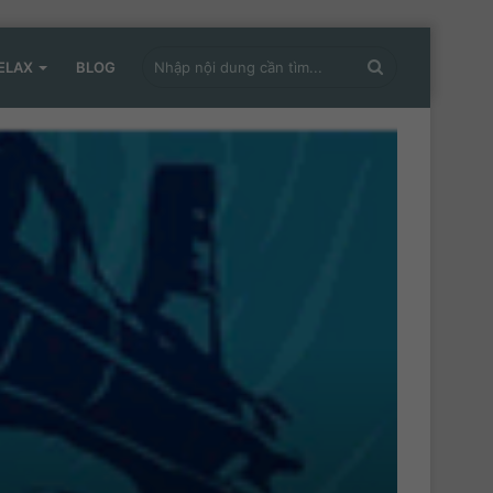
Nhập
ELAX
BLOG
nội
dung
cần
tìm...