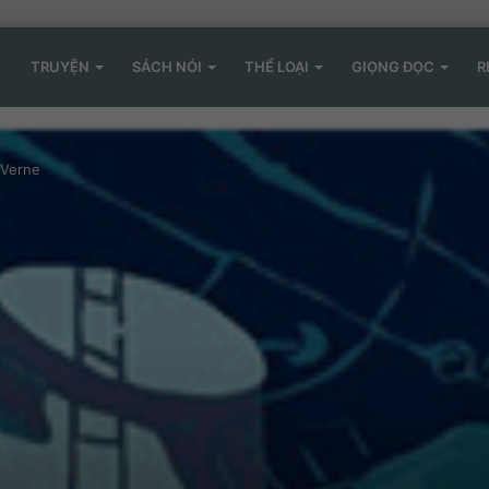
TRUYỆN
SÁCH NÓI
THỂ LOẠI
GIỌNG ĐỌC
R
 Verne