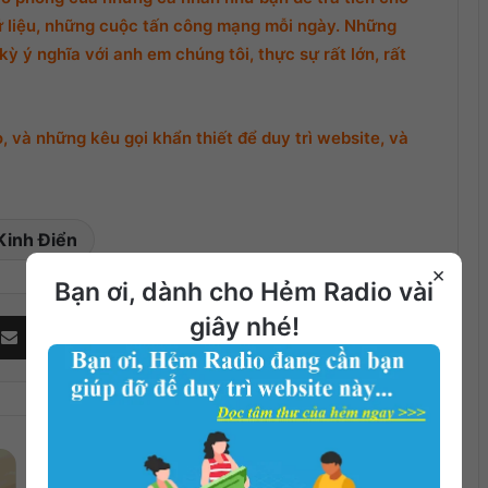
ữ liệu, những cuộc tấn công mạng mỗi ngày. Những
ỳ ý nghĩa với anh em chúng tôi, thực sự rất lớn, rất
 và những kêu gọi khẩn thiết để duy trì website, và
Kinh Điển
×
Bạn ơi, dành cho Hẻm Radio vài
Share via Email
giây nhé!