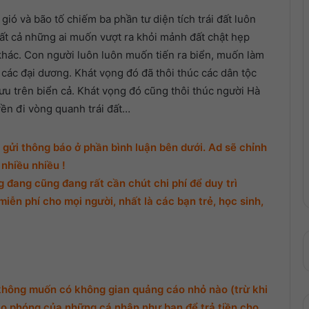
ió và bão tố chiếm ba phần tư diện tích trái đất luôn
tất cả những ai muốn vượt ra khỏi mảnh đất chật hẹp
khác. Con người luôn luôn muốn tiến ra biển, muốn làm
 các đại dương. Khát vọng đó đã thôi thúc các dân tộc
ưu trên biển cả. Khát vọng đó cũng thôi thúc người Hà
ền đi vòng quanh trái đất…
gửi thông báo ở phần bình luận bên dưới. Ad sẽ chỉnh
nhiều nhiều !
đang cũng đang rất cần chút chi phí để duy trì
miễn phí cho mọi người, nhất là các bạn trẻ, học sinh,
không muốn có không gian quảng cáo nhỏ nào (trừ khi
o phóng của những cá nhân như bạn để trả tiền cho