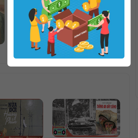
Kiêu Hãnh Và Định Kiến | Jane Austen