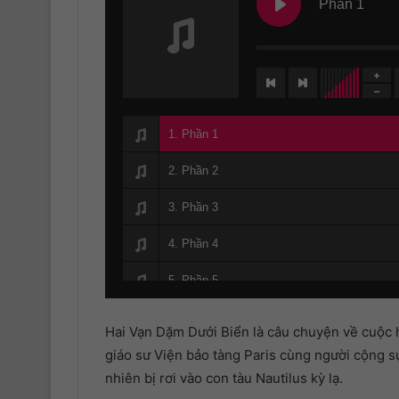
Phần 1
1. Phần 1
2. Phần 2
3. Phần 3
4. Phần 4
5. Phần 5
6. Phần 6
Hai Vạn Dặm Dưới Biển là câu chuyện về cuộc h
7. Phần 7
giáo sư Viện bảo tàng Paris cùng người cộng sự
nhiên bị rơi vào con tàu Nautilus kỳ lạ.
8. Phần 8