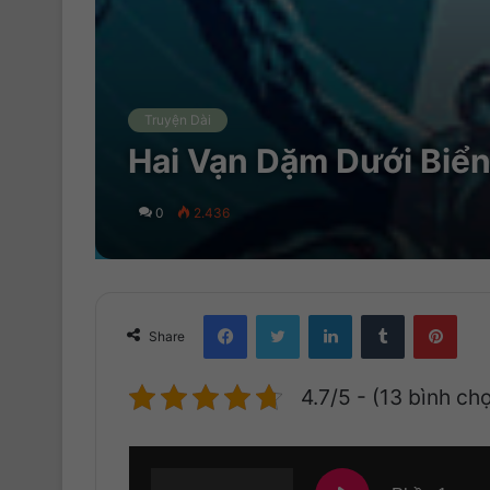
Truyện Dài
Hai Vạn Dặm Dưới Biển
0
2.436
Facebook
Twitter
LinkedIn
Tumblr
Pinterest
Share
4.7/5 - (13 bình ch