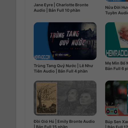
Jane Eyre | Charlotte Bronte
Nửa Đời Hư
Audio | Bản Full 10 phần
Tuyền Audio
Mẹ Mìn Bố M
Trùng Tang Quỷ Nước | Lê Như
Bản Full 6 
Tiên Audio | Bản Full 4 phần
Đồi Gió Hú | Emily Bronte Audio
Búp Sen Xa
| Bản Full 15 phần
| Bản Full 1