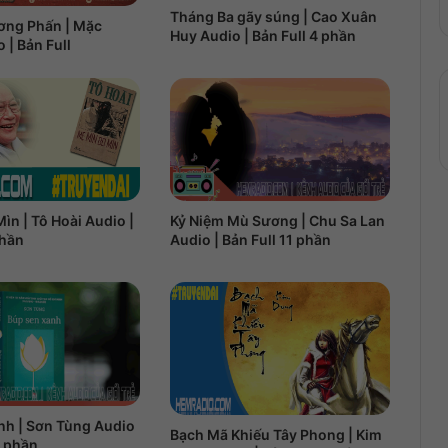
Tháng Ba gãy súng | Cao Xuân
ơng Phấn | Mặc
Huy Audio | Bản Full 4 phần
 | Bản Full
Kỷ Niệm Mù Sương | Chu Sa Lan
ìn | Tô Hoài Audio |
Audio | Bản Full 11 phần
phần
nh | Sơn Tùng Audio
Bạch Mã Khiếu Tây Phong | Kim
7 phần