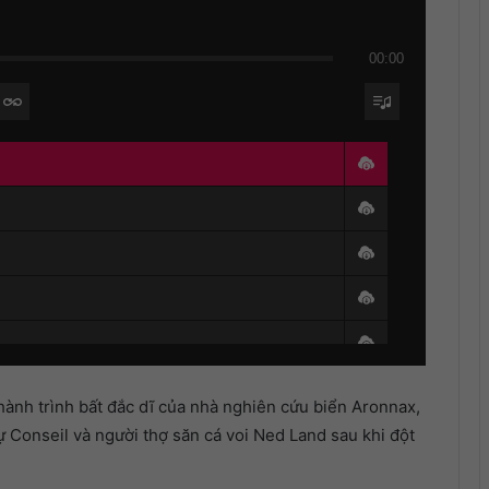
00:00
ành trình bất đắc dĩ của nhà nghiên cứu biển Aronnax,
 Conseil và người thợ săn cá voi Ned Land sau khi đột