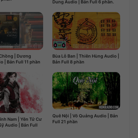
Dung Audio | Bản Full 6 phần.
Chồng | Dương
Bùa Lỗ Ban | Thiên Hùng Audio |
 | Bản Full 11 phần
Bản Full 8 phần
Quê Nội | Võ Quảng Audio | Bản
ĩnh Nam | Yên Tử Cư
Full 21 phần
Sỹ Audio | Bản Full