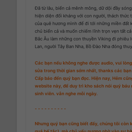
Đã từ lâu, biển cả mênh mông, dữ dội đầy sóng g
9. Phần 9
hiện diện đối kháng với con người, thách thức 
10. Phần 10
của quê hương mình để đi tới những miền đất 
chủ biển cả và muốn chiếm lĩnh trọn vẹn tất cả
11. Phần 11
Bắc Âu làm những con thuyền Viking đi phiêu l
12. Phần 12
Lan, người Tây Ban Nha, Bồ Đào Nha đóng thuy
13. Phần 13
Các bạn nếu không nghe được audio, vui lòng 
14. Phần 14
sửa trong thời gian sớm nhất, thanks các bạn 
Cấp báo đển quý bạn đọc. Hiện nay, Hẻm cũng 
15. Phần 15
website này, để duy trì kho sách nói quý báu 
sinh viên. vẫn nghe mỗi ngày.
16. Phần 16
17. Phần 17
- - - - - - - - - -
18. Phần 18
Nhưng quý bạn cũng biết đấy, chúng tôi còn 
quá bế tắc), mà chủ yếu nương nhờ vào sự hà