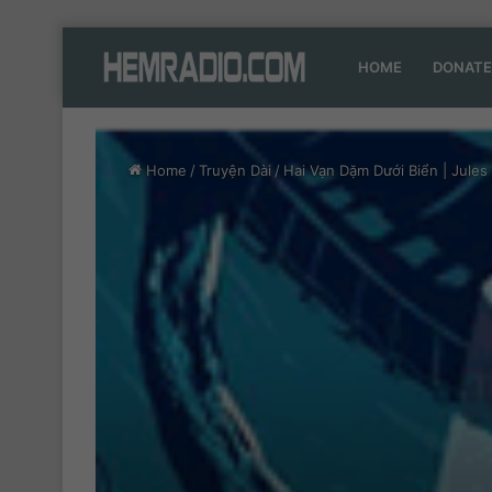
HOME
DONATE
Home
/
Truyện Dài
/
Hai Vạn Dặm Dưới Biển | Jules