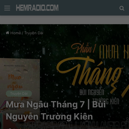
Menu
N
n
d
Home
/
Truyện Dài
c
tì
Truyện Dài
Mưa Ngâu Tháng 7 | Bùi
Nguyễn Trường Kiên