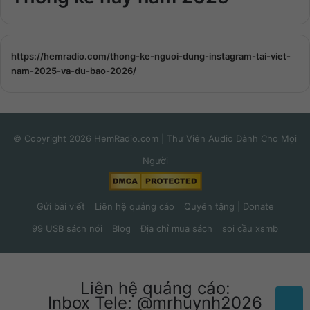
https://hemradio.com/thong-ke-nguoi-dung-instagram-tai-viet-
nam-2025-va-du-bao-2026/
© Copyright 2026 HemRadio.com | Thư Viện Audio Dành Cho Mọi
Người
Gửi bài viết
Liên hệ quảng cáo
Quyên tặng | Donate
99 USB sách nói
Blog
Địa chỉ mua sách
soi cầu xsmb
Liên hệ quảng cáo:
Inbox Tele: @mrhuynh2026