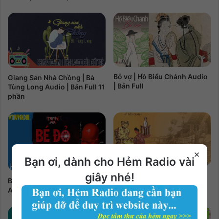
Bỏ vợ | Hồ Biểu Chánh Audio
Giang San Nhà Chồng | Bà
| Bản Full
Tùng Long Audio | Bản Full 11
phần
×
Bạn ơi, dành cho Hẻm Radio vài
giây nhé!
Cư Kỉnh | Hồ Biểu Chánh
Bé Đỏ | Cú Heo & Bỉ Ngạn Hoa
Audio | Bản Full
Audio | Bản Full 3 phần