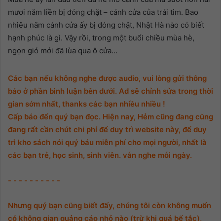
mươi năm liền bị đóng chặt – cánh cửa của trái tim. Bao
nhiêu năm cánh cửa ấy bị đóng chặt, Nhật Hà nào có biết
hạnh phúc là gì. Vậy rồi, trong một buổi chiều mùa hè,
ngọn gió mới đã lùa qua ô cửa…
Các bạn nếu không nghe được audio, vui lòng gửi thông
báo ở phần bình luận bên dưới. Ad sẽ chỉnh sửa trong thời
gian sớm nhất, thanks các bạn nhiều nhiều !
Cấp báo đển quý bạn đọc. Hiện nay, Hẻm cũng đang cũng
đang rất cần chút chi phí để duy trì website này, để duy
trì kho sách nói quý báu miễn phí cho mọi người, nhất là
các bạn trẻ, học sinh, sinh viên. vẫn nghe mỗi ngày.
- - - - - - - - - -
Nhưng quý bạn cũng biết đấy, chúng tôi còn không muốn
có không gian quảng cáo nhỏ nào (trừ khi quá bế tắc),