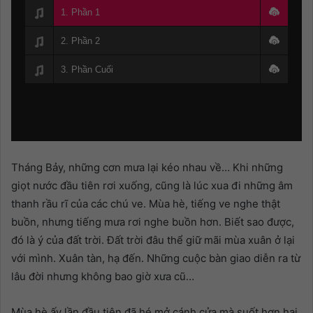
1. Phần 1
2. Phần 2
3. Phần Cuối
Tháng Bảy, những cơn mưa lại kéo nhau về… Khi những
giọt nước đầu tiên rơi xuống, cũng là lúc xua đi những âm
thanh rầu rĩ của các chú ve. Mùa hè, tiếng ve nghe thật
buồn, nhưng tiếng mưa rơi nghe buồn hơn. Biết sao được,
đó là ý của đất trời. Đất trời đâu thể giữ mãi mùa xuân ở lại
với mình. Xuân tàn, hạ đến. Những cuộc bàn giao diễn ra từ
lâu đời nhưng không bao giờ xưa cũ…
Mùa hè ấy lần đầu tiên đã hé mở cánh cửa mà suốt hơn hai