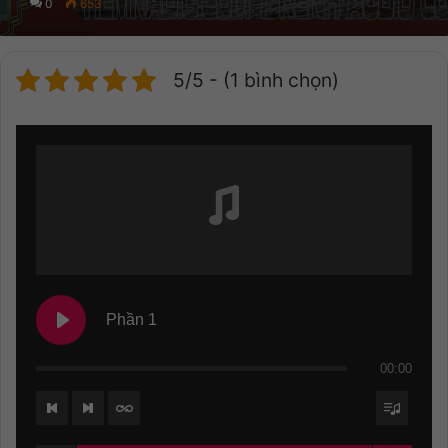
0
653
5/5 - (1 bình chọn)
Phần 1
00:00