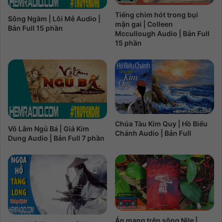
Tiếng chim hót trong bụi
Sông Ngầm | Lôi Mễ Audio |
mận gai | Colleen
Bản Full 15 phần
Mccullough Audio | Bản Full
15 phần
Chúa Tàu Kim Quy | Hồ Biểu
Võ Lâm Ngủ Bá | Giả Kim
Chánh Audio | Bản Full
Dung Audio | Bản Full 7 phần
Án mạng trên sông Nile |