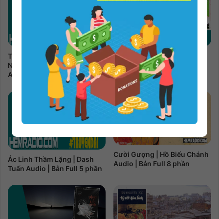
Tôi, Charley Và Hành Trình
Trâm 2 | Kẻ Yểu Mệnh | Châu
Nước Mỹ | John Steinbeck
Văn Văn Audio | Bản Full 3
Audio | Bản Full 16 phần
phần
Cười Gượng | Hồ Biểu Chánh
Ác Linh Thầm Lặng | Dash
Audio | Bản Full 8 phần
Tuấn Audio | Bản Full 5 phần