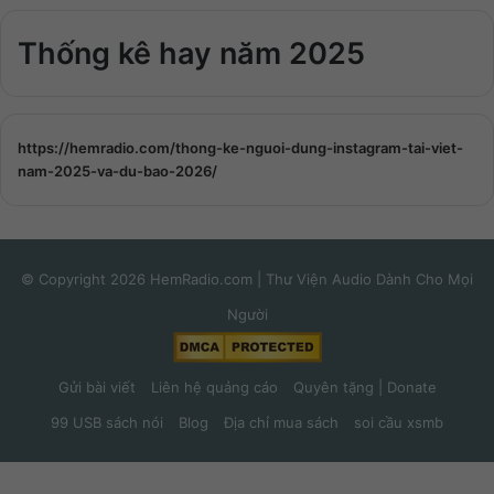
Thống kê hay năm 2025
https://hemradio.com/thong-ke-nguoi-dung-instagram-tai-viet-
nam-2025-va-du-bao-2026/
© Copyright 2026 HemRadio.com | Thư Viện Audio Dành Cho Mọi
Người
Gửi bài viết
Liên hệ quảng cáo
Quyên tặng | Donate
99 USB sách nói
Blog
Địa chỉ mua sách
soi cầu xsmb