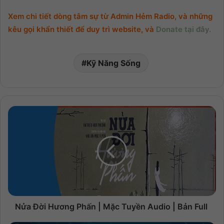
Xem chi tiết dòng tâm sự từ Admin Hẻm Radio, và những
kêu gọi khẩn thiết để duy trì website, và
Donate tại đây.
Kỹ Năng Sống
Nửa Đời Hương Phấn | Mặc Tuyền Audio | Bản Full