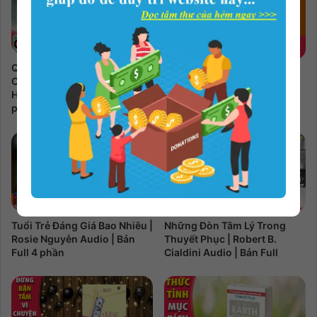
Quà Tặng Tinh Thần Cho
Lòng Tốt Của Bạn Cần Thêm
Cuộc Sống | Mark Victor
Đôi Phần Sắc Sảo | Mộ Nhan
Hansen Audio | Bản Full 27
Ca Audio | Bản Full 7 phần
phần
Tuổi Trẻ Đáng Giá Bao Nhiêu |
Những Đòn Tâm Lý Trong
Rosie Nguyễn Audio | Bản
Thuyết Phục | Robert B.
Full 4 phần
Cialdini Audio | Bản Full