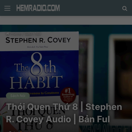
Menu
N
n
d
Home
/
Sách Nói
c
tì
Sách Nói
Thói Quen Thứ 8 | Stephen
R. Covey Audio | Bản Ful