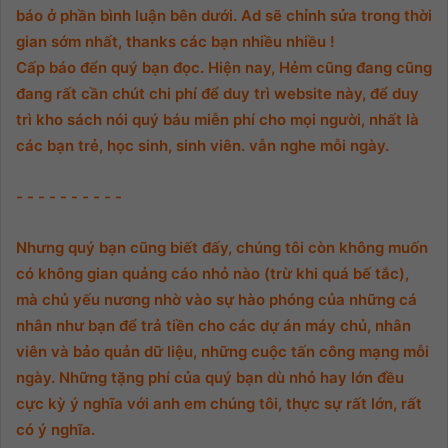
báo ở phần bình luận bên dưới. Ad sẽ chỉnh sửa trong thời
gian sớm nhất, thanks các bạn nhiều nhiều !
Cấp báo đển quý bạn đọc. Hiện nay, Hẻm cũng đang cũng
đang rất cần chút chi phí để duy trì website này, để duy
trì kho sách nói quý báu miễn phí cho mọi người, nhất là
các bạn trẻ, học sinh, sinh viên. vẫn nghe mỗi ngày.
- - - - - - - - - -
Nhưng quý bạn cũng biết đấy, chúng tôi còn không muốn
có không gian quảng cáo nhỏ nào (trừ khi quá bế tắc),
mà chủ yếu nương nhờ vào sự hào phóng của những cá
nhân như bạn để trả tiền cho các dự án máy chủ, nhân
viên và bảo quản dữ liệu, những cuộc tấn công mạng mỗi
ngày. Những tặng phí của quý bạn dù nhỏ hay lớn đều
cực kỳ ý nghĩa với anh em chúng tôi, thực sự rất lớn, rất
có ý nghĩa.