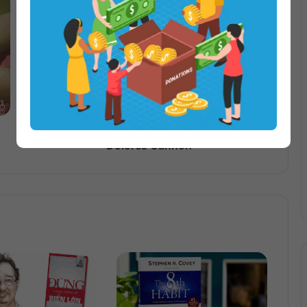
Những Người Trông Nom Trái Đất |
Dolores Cannon