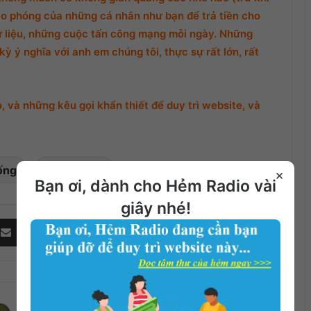
o phóng của những cá nhân như bạn để trả tiền cho
ữ liệu, những cuộc tấn công mạng mỗi ngày. Những
ỳ ý nghĩa với anh em chúng tôi, thực sự rất lớn, rất
 và những kêu gọi khẩn thiết để duy trì website, và
ống
Phật Giáo
×
Bạn ơi, dành cho Hẻm Radio vài
giây nhé!
Share via Email