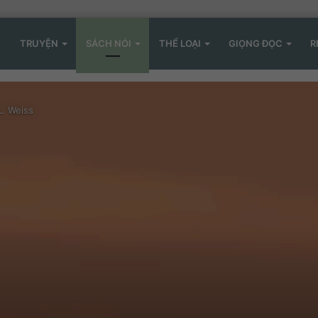
TRUYỆN
SÁCH NÓI
THỂ LOẠI
GIỌNG ĐỌC
R
L. Weiss