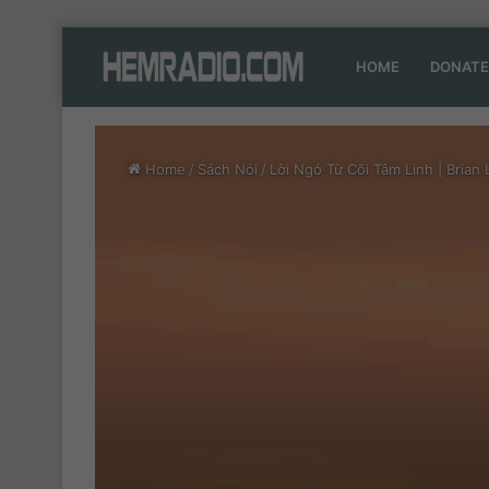
HOME
DONATE
Home
/
Sách Nói
/
Lời Ngỏ Từ Cõi Tâm Linh | Brian 