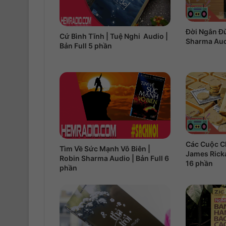
Đời Ngắn Đừ
Cứ Bình Tĩnh | Tuệ Nghi Audio |
Sharma Audi
Bản Full 5 phần
Các Cuộc Ch
Tìm Về Sức Mạnh Vô Biên |
James Ricka
Robin Sharma Audio | Bản Full 6
16 phần
phần