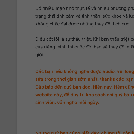
Có nhiều mẹo nhỏ thực tế và nhiều phương phá
trạng thái tình cảm và tinh thần, sức khỏe và l
không chắc đạt được những thay đổi tích cực.
Điều cốt lõi là sự thấu triệt. Khi bạn thấu triệ
của riêng mình thì cuộc đời bạn sẽ thay đổi mã
giới…
Các bạn nếu không nghe được audio, vui lòng 
sửa trong thời gian sớm nhất, thanks các bạn 
Cấp báo đển quý bạn đọc. Hiện nay, Hẻm cũng 
website này, để duy trì kho sách nói quý báu 
sinh viên. vẫn nghe mỗi ngày.
- - - - - - - - - -
Nhưng quý bạn cũng biết đấy, chúng tôi còn 