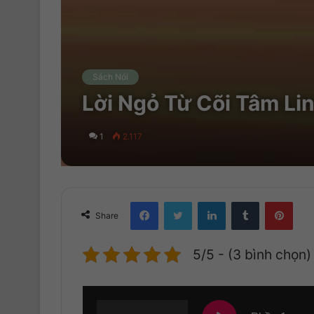
Sách Nói
Lời Ngỏ Từ Cõi Tâm Lin
1
2.117
Facebook
Twitter
LinkedIn
Tumblr
Pinterest
Share
5/5 - (3 bình chọn)