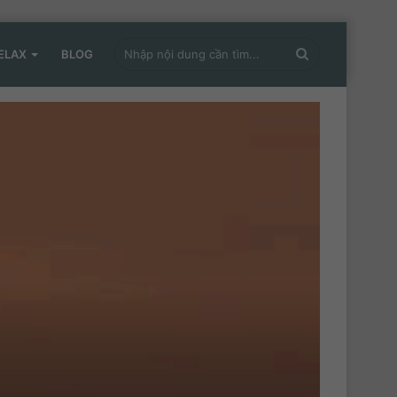
Nhập
ELAX
BLOG
nội
dung
cần
tìm...