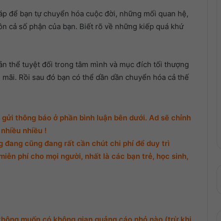
p để bạn tự chuyển hóa cuộc đời, những mối quan hệ,
uôn cả số phận của bạn. Biết rõ về những kiếp quá khứ
t bản thể tuyệt đối trong tâm mình và mục đích tối thượng
i mãi. Rồi sau đó bạn có thể dần dần chuyển hóa cả thế
gửi thông báo ở phần bình luận bên dưới. Ad sẽ chỉnh
nhiều nhiều !
đang cũng đang rất cần chút chi phí để duy trì
miễn phí cho mọi người, nhất là các bạn trẻ, học sinh,
không muốn có không gian quảng cáo nhỏ nào (trừ khi