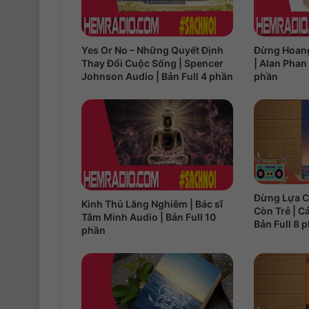
Yes Or No – Những Quyết Định
Đừng Hoang
Thay Đổi Cuộc Sống | Spencer
| Alan Phan 
Johnson Audio | Bản Full 4 phần
phần
Đừng Lựa C
Kinh Thủ Lăng Nghiêm | Bác sĩ
Còn Trẻ | C
Tâm Minh Audio | Bản Full 10
Bản Full 8 
phần