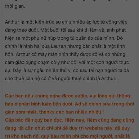
thời gian.
12. Phần 12
Arthur là một kiến trúc sư chịu nhiều áp lực từ công việc
13. Phần 13
đang theo đuổi. Một buổi tối sau khi đi làm về, anh phát
hiện ra một phụ nữ núp trong tủ quần áo của mình. Đó
14. Phần cuối
chính là hình hài của Lauren nhưng bản chất là một linh
hồn. Arthur có may mắn nhìn thấy được cô và có những
cảm giác đụng chạm cô y như đối với một con người thực
sự. Đây là sự ngẫu nhiên thú vị do sau tai nạn người ta đã
cho thuê căn hộ cô ở và người thuê chính là Arthur…
Các bạn nếu không nghe được audio, vui lòng gửi thông
báo ở phần bình luận bên dưới. Ad sẽ chỉnh sửa trong thời
gian sớm nhất, thanks các bạn nhiều nhiều !
Cấp báo đển quý bạn đọc. Hiện nay, Hẻm cũng đang cũng
đang rất cần chút chi phí để duy trì website này, để duy
trì kho sách nói quý báu miễn phí cho mọi người, nhất là