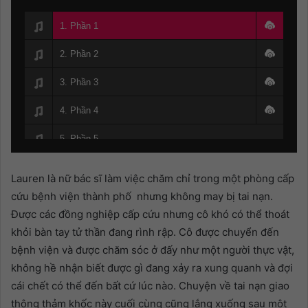
1. Phần 1
2. Phần 2
3. Phần 3
4. Phần 4
5. Phần 5
6. Phần 6
Lauren là nữ bác sĩ làm việc chăm chỉ trong một phòng cấp
7. Phần 7
cứu bệnh viện thành phố nhưng không may bị tai nạn.
Được các đồng nghiệp cấp cứu nhưng cô khó có thể thoát
8. Phần 8
khỏi bàn tay tử thần đang rình rập. Cô được chuyển đến
bệnh viện và được chăm sóc ở đấy như một người thực vật,
9. Phần 9
không hề nhận biết được gì đang xảy ra xung quanh và đợi
10. Phần 10
cái chết có thể đến bất cứ lúc nào. Chuyện về tai nạn giao
thông thảm khốc này cuối cùng cũng lắng xuống sau một
11. Phần 11