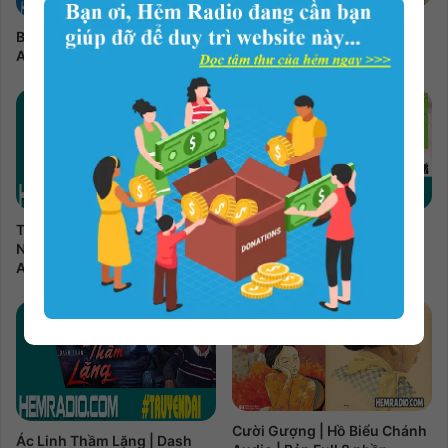
Cư Kỉnh | Hồ Biểu Chánh
Bé Đỏ | Cú Heo & Bỉ Ngạn Hoa
Audio | Bản Full
Audio | Bản Full 3 phần
Tôi, Charley Và Hành Trình
Trâm 2 | Kẻ Yểu Mệnh | Châu
Nước Mỹ | John Steinbeck
Văn Văn Audio | Bản Full 3
Audio | Bản Full 16 phần
phần
Cười Gượng | Hồ Biểu Chánh
Ác Linh Thầm Lặng | Dash