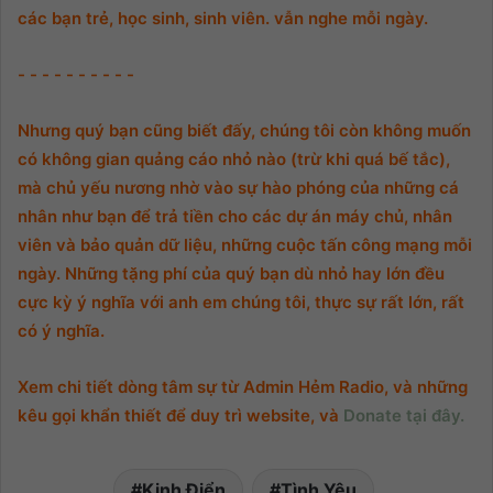
các bạn trẻ, học sinh, sinh viên. vẫn nghe mỗi ngày.
- - - - - - - - - -
Nhưng quý bạn cũng biết đấy, chúng tôi còn không muốn
có không gian quảng cáo nhỏ nào (trừ khi quá bế tắc),
mà chủ yếu nương nhờ vào sự hào phóng của những cá
nhân như bạn để trả tiền cho các dự án máy chủ, nhân
viên và bảo quản dữ liệu, những cuộc tấn công mạng mỗi
ngày. Những tặng phí của quý bạn dù nhỏ hay lớn đều
cực kỳ ý nghĩa với anh em chúng tôi, thực sự rất lớn, rất
có ý nghĩa.
Xem chi tiết dòng tâm sự từ Admin Hẻm Radio, và những
kêu gọi khẩn thiết để duy trì website, và
Donate tại đây.
Kinh Điển
Tình Yêu