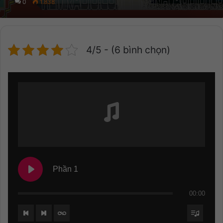
0
1.838
4/5 - (6 bình chọn)
Phần 1
00:00