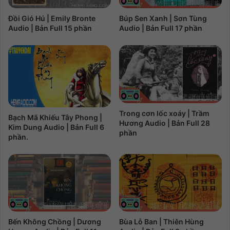
Đồi Gió Hú | Emily Bronte
Búp Sen Xanh | Sơn Tùng
Audio | Bản Full 15 phần
Audio | Bản Full 17 phần
Trong cơn lốc xoáy | Trầm
Bạch Mã Khiếu Tây Phong |
Hương Audio | Bản Full 28
Kim Dung Audio | Bản Full 6
phần
phần.
Bến Không Chồng | Dương
Bùa Lỗ Ban | Thiên Hùng