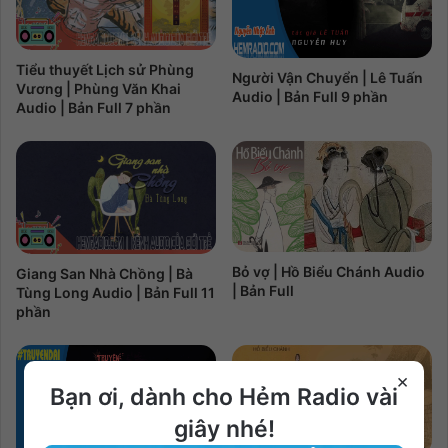
Tiểu thuyết Lịch sử Phùng
Người Vận Chuyển | Lê Tuấn
Vương | Phùng Văn Khai
Audio | Bản Full 9 phần
Audio | Bản Full 7 phần
Bỏ vợ | Hồ Biểu Chánh Audio
Giang San Nhà Chồng | Bà
| Bản Full
Tùng Long Audio | Bản Full 11
phần
×
Bạn ơi, dành cho Hẻm Radio vài
giây nhé!