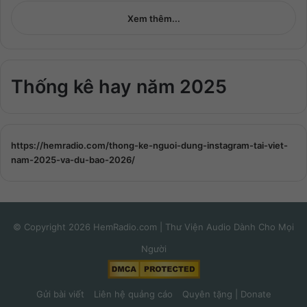
Xem thêm...
Thống kê hay năm 2025
https://hemradio.com/thong-ke-nguoi-dung-instagram-tai-viet-
nam-2025-va-du-bao-2026/
© Copyright 2026 HemRadio.com | Thư Viện Audio Dành Cho Mọi
Người
Gửi bài viết
Liên hệ quảng cáo
Quyên tặng | Donate