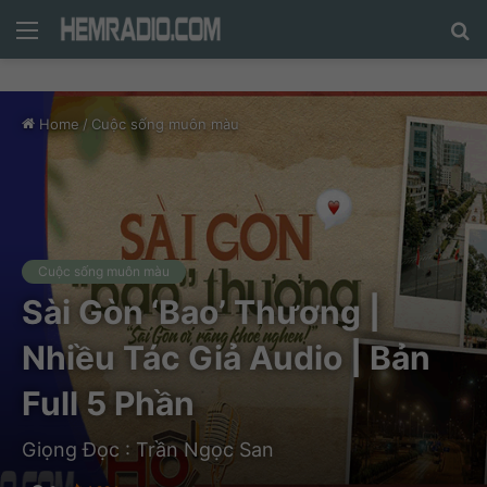
Menu
N
nộ
d
c
Home
/
Cuộc sống muôn màu
tì
Cuộc sống muôn màu
Sài Gòn ‘Bao’ Thương |
Nhiều Tác Giả Audio | Bản
Full 5 Phần
Giọng Đọc : Trần Ngọc San