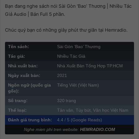
Bạn đang nghe sách nói Sài Gòn ‘Bao’ Thương | Nhiều Tác
Giả Audio | Bản Full 5 phần.
Chúc quý bạn có những giây phút thư giãn tại Hemradio.
Tên sách:
Sài Gòn ‘Bao’ Thương
Tác giả:
Nhiều Tác Giả
Nhà xuất bản:
Nhà Xuất Bản Tổng Hợp TP.HCM
Ngày xuất bản:
2021
Ngôn ngữ (quốc gia
Tiếng Việt (Việt Nam)
gốc):
Số trang:
320 trang
Thể loại:
Tản văn, Tùy bút, Văn học Việt Nam
Đánh giá trung bình:
4.4 / 5 (Google Reads)
Nghe mien phi tren website:
HEMRADIO.COM