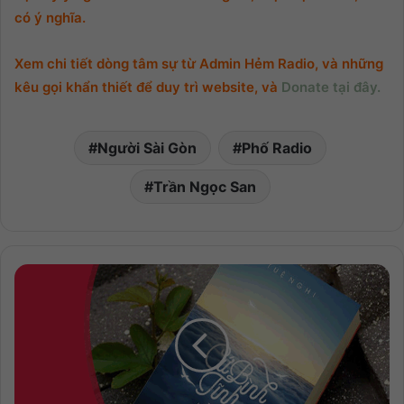
có ý nghĩa.
Xem chi tiết dòng tâm sự từ Admin Hẻm Radio, và những
kêu gọi khẩn thiết để duy trì website, và
Donate tại đây.
Người Sài Gòn
Phố Radio
Trần Ngọc San