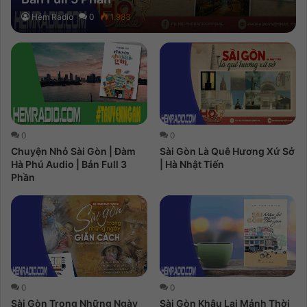
Hẻm Radio
0
1.983
0
0
Chuyện Nhỏ Sài Gòn | Đàm
Sài Gòn Là Quê Hương Xứ Sở
Hà Phú Audio | Bản Full 3
| Hà Nhật Tiến
Phần
0
0
Sài Gòn Trong Những Ngày
Sài Gòn Khâu Lại Mảnh Thời