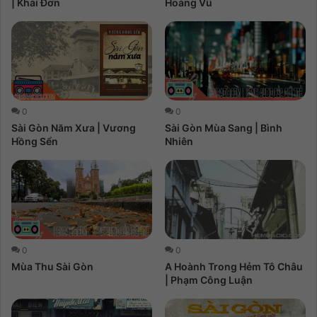
| Khải Đơn
Hoàng Vũ
0
0
Sài Gòn Năm Xưa | Vương
Sài Gòn Mùa Sang | Bình
Hồng Sển
Nhiên
0
0
A Hoành Trong Hẻm Tô Châu
Mùa Thu Sài Gòn
| Phạm Công Luận