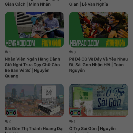
Giãn Cách | Minh Nhân
Gian | Lê Văn Nghĩa
1
0
Nhân Viên Ngân Hàng Dành
Pê Đê Cứ Về Đây Và Yêu Nhau
Giờ Nghỉ Trưa Dạy Chữ Cho
Đi, Sài Gòn Nhận Hết | Toàn
Bé Bán Vé Số | Nguyễn
Nguyễn
Quang
0
1
Sài Gòn Thị Thành Hoang Dại
Ở Trọ Sài Gòn | Nguyễn