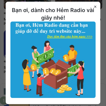
×
Bạn ơi, dành cho Hẻm Radio vài
0
0
giây nhé!
Mấy Người Dưng | Đàm Hà
Con Thương Sài Gòn Lắm Ba
Phú
| Nguyên Bùi
11
Sài Gòn Bao Nhớ | Đàm Hà
Phú
Nghe Nhiều Nhất
Cờ Tướng 2 người | Cờ Tướng Online