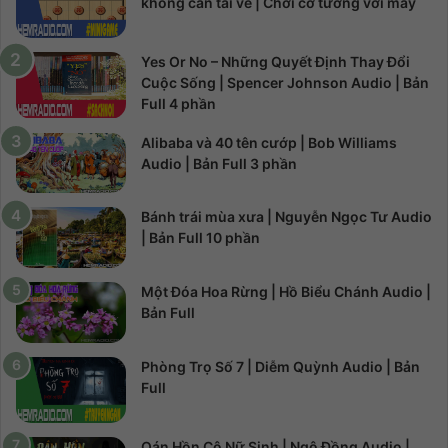
không cần tải về | Chơi cờ tướng với máy
Yes Or No – Những Quyết Định Thay Đổi
Cuộc Sống | Spencer Johnson Audio | Bản
Full 4 phần
Alibaba và 40 tên cướp | Bob Williams
Audio | Bản Full 3 phần
Bánh trái mùa xưa | Nguyễn Ngọc Tư Audio
| Bản Full 10 phần
Một Đóa Hoa Rừng | Hồ Biểu Chánh Audio |
Bản Full
Phòng Trọ Số 7 | Diễm Quỳnh Audio | Bản
Full
Oán Hồn Cô Nữ Sinh | Ngô Đồng Audio |