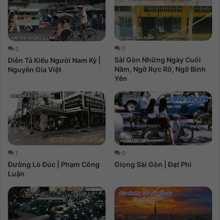
0
0
Sài Gòn Những Ngày Cuối
Diễn Tả Kiểu Người Nam Kỳ |
Năm, Ngỡ Rực Rỡ, Ngỡ Bình
Nguyễn Gia Việt
Yên
1
0
Đường Lò Đúc | Phạm Công
Giọng Sài Gòn | Đạt Phi
Luận