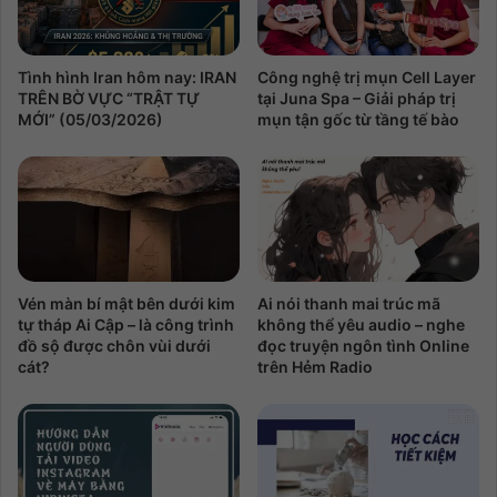
Tình hình Iran hôm nay: IRAN
Công nghệ trị mụn Cell Layer
TRÊN BỜ VỰC “TRẬT TỰ
tại Juna Spa – Giải pháp trị
MỚI” (05/03/2026)
mụn tận gốc từ tầng tế bào
Vén màn bí mật bên dưới kim
Ai nói thanh mai trúc mã
tự tháp Ai Cập – là công trình
không thể yêu audio – nghe
đồ sộ được chôn vùi dưới
đọc truyện ngôn tình Online
cát?
trên Hẻm Radio