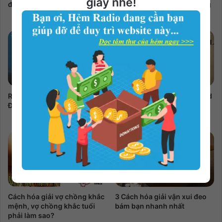
giây nhé!
điện thoại
nhận thưởng không? Hướng
dẫn cách mua chi tiết
Review tiểu thuyết Không Gia
The Rise and Fall of the Third
Đình
Reich – Best World History
Book of All Time
Cách hóa giải vợ chồng khắc
3 Cách hóa giải vận xui đeo
mệnh, vợ chồng khắc tuổi
bám bạn nhanh nhất
phải làm sao?