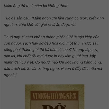
Mắm ông thì thúi mắm bà không thơm
Tục đã sẵn câu: “Mắm ngon chi lắm cũng có giòi”. biết kinh
nghiệm, chịu khó vớt giòi ra là ăn được rồi.
Thuở nay, ai chết không thành giòi? Giòi là hậu kiếp của
con người, sạch hay dơ đều hóa giòi một thứ. Trước sau
cũng phải thành giòi thì há dám lời nào? Nhưng tập này,
dặn lại, khi chết rồi mới được in hay làm gì thì làm. Vậy,
mạnh dạn cứ viết. Có người nào khi đọc không bằng lòng,
dẫu trách cứ, S. vẫn không nghe, vì còn ở đây đâu nữa mà
nghe!..”