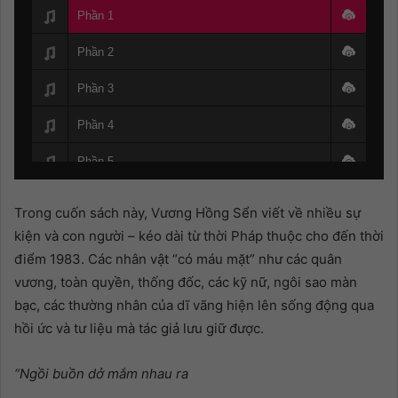
Phần 1
Phần 2
Phần 3
Phần 4
Phần 5
Phần 6
Trong cuốn sách này, Vương Hồng Sển viết về nhiều sự
Phần 7
kiện và con người – kéo dài từ thời Pháp thuộc cho đến thời
điểm 1983. Các nhân vật “có máu mặt” như các quân
Phần 8
vương, toàn quyền, thống đốc, các kỹ nữ, ngôi sao màn
bạc, các thường nhân của dĩ vãng hiện lên sống động qua
Phần 9
hồi ức và tư liệu mà tác giả lưu giữ được.
Phần 10
“Ngồi buồn dở mắm nhau ra
Phần 11 (Hết)