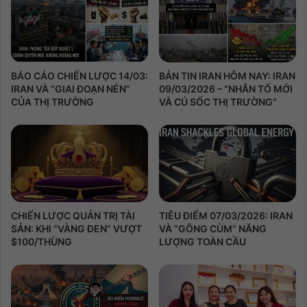
BÁO CÁO CHIẾN LƯỢC 14/03:
BẢN TIN IRAN HÔM NAY: IRAN
IRAN VÀ “GIAI ĐOẠN NÉN”
09/03/2026 – “NHÂN TỐ MỚI
CỦA THỊ TRƯỜNG
VÀ CÚ SỐC THỊ TRƯỜNG”
CHIẾN LƯỢC QUẢN TRỊ TÀI
TIÊU ĐIỂM 07/03/2026: IRAN
SẢN: KHI “VÀNG ĐEN” VƯỢT
VÀ “GÔNG CÙM” NĂNG
$100/THÙNG
LƯỢNG TOÀN CẦU