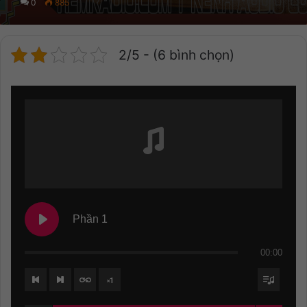
0
885
2/5 - (6 bình chọn)
Phần 1
00:00
×
1