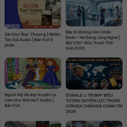
Bác Sĩ Không Còn Chẩn
Sài Gòn ‘Bao’ Thương | Nhiều
Đoán – Họ Đang Lắng Nghe |
Tác Giả Audio | Bản Full 5
Bài 1/30 – Bức Tranh Thế
phần
Giới 2032
Người Mỹ đã dạy truyện Lọ
DONALD J. TRUMP: BIỂU
Lem như thế nào? Audio |
TƯỢNG QUYỀN LỰC TRONG
Bản Full
CƠN ĐỊA CHẤN ĐỊA CHÍNH TRỊ
2026