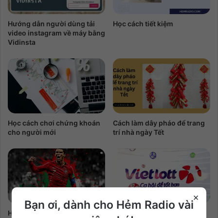
Hướng dẫn người dùng tải
Học cách tiết kiệm
video instagram về máy bằng
Vidinsta
Học cách chơi chứng khoán
Cách làm dây pháo để trang
cho người mới
trí nhà ngày Tết
×
Bạn ơi, dành cho Hẻm Radio vài
Hình nền Ronaldo đẹp cho
Mua Vietlott online có được