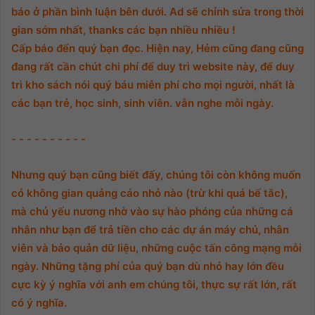
báo ở phần bình luận bên dưới. Ad sẽ chỉnh sửa trong thời
gian sớm nhất, thanks các bạn nhiều nhiều !
Cấp báo đển quý bạn đọc. Hiện nay, Hẻm cũng đang cũng
đang rất cần chút chi phí để duy trì website này, để duy
trì kho sách nói quý báu miễn phí cho mọi người, nhất là
các bạn trẻ, học sinh, sinh viên. vẫn nghe mỗi ngày.
- - - - - - - - - -
Nhưng quý bạn cũng biết đấy, chúng tôi còn không muốn
có không gian quảng cáo nhỏ nào (trừ khi quá bế tắc),
mà chủ yếu nương nhờ vào sự hào phóng của những cá
nhân như bạn để trả tiền cho các dự án máy chủ, nhân
viên và bảo quản dữ liệu, những cuộc tấn công mạng mỗi
ngày. Những tặng phí của quý bạn dù nhỏ hay lớn đều
cực kỳ ý nghĩa với anh em chúng tôi, thực sự rất lớn, rất
có ý nghĩa.