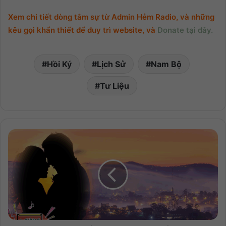
Xem chi tiết dòng tâm sự từ Admin Hẻm Radio, và những
kêu gọi khẩn thiết để duy trì website, và
Donate tại đây.
Hồi Ký
Lịch Sử
Nam Bộ
Tư Liệu