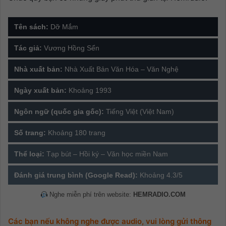
Tên sách:
Dỡ Mắm
Tác giả:
Vương Hồng Sển
Nhà xuất bản:
Nhà Xuất Bản Văn Hóa – Văn Nghệ
Ngày xuất bản:
Khoảng 1993
Ngôn ngữ (quốc gia gốc):
Tiếng Việt (Việt Nam)
Số trang:
Khoảng 180 trang
Thể loại:
Tạp bút – Hồi ký – Văn học miền Nam
Đánh giá trung bình (Google Read):
Khoảng 4.3/5
Nghe miễn phí trên website:
HEMRADIO.COM
Các bạn nếu không nghe được audio, vui lòng gửi thông