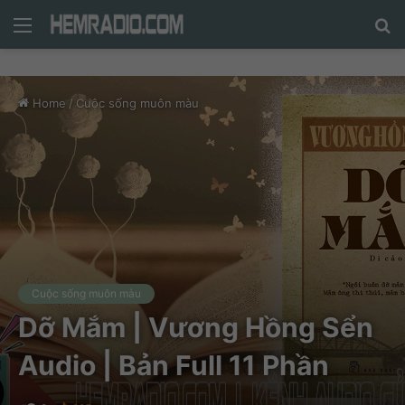
Menu
N
n
d
Home
/
Cuộc sống muôn màu
c
tì
Cuộc sống muôn màu
Dỡ Mắm | Vương Hồng Sển
Audio | Bản Full 11 Phần