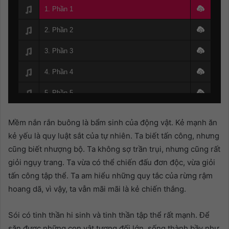
1. Phần 1
2. Phần 2
3. Phần 3
4. Phần 4
5. Phần 5
6. Phần 6
Mềm nắn rắn buông là bẩm sinh của động vật. Kẻ mạnh ăn
7. Phần 7
kẻ yếu là quy luật sắt của tự nhiên. Ta biết tấn công, nhưng
cũng biết nhượng bộ. Ta không sợ trần trụi, nhưng cũng rất
8. Phần 8
giỏi ngụy trang. Ta vừa có thể chiến đấu đơn độc, vừa giỏi
tấn công tập thể. Ta am hiểu những quy tắc của rừng rậm
9. Phần 9
hoang dã, vì vậy, ta vẫn mãi mãi là kẻ chiến thắng.
10. Phần 10
Sói có tinh thần hi sinh và tinh thần tập thể rất mạnh. Để
11. Phần 11
săn được những con vật tương đối lớn, sống thành bầy như