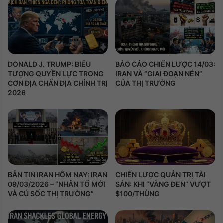
DONALD J. TRUMP: BIỂU
BÁO CÁO CHIẾN LƯỢC 14/03:
TƯỢNG QUYỀN LỰC TRONG
IRAN VÀ “GIAI ĐOẠN NÉN”
CƠN ĐỊA CHẤN ĐỊA CHÍNH TRỊ
CỦA THỊ TRƯỜNG
2026
BẢN TIN IRAN HÔM NAY: IRAN
CHIẾN LƯỢC QUẢN TRỊ TÀI
09/03/2026 – “NHÂN TỐ MỚI
SẢN: KHI “VÀNG ĐEN” VƯỢT
VÀ CÚ SỐC THỊ TRƯỜNG”
$100/THÙNG