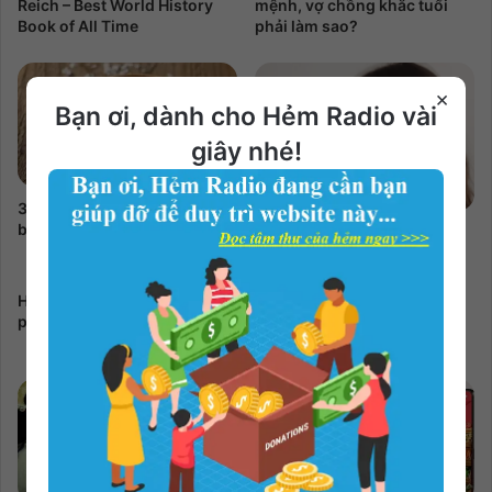
Reich – Best World History
mệnh, vợ chồng khắc tuổi
Book of All Time
phải làm sao?
×
Bạn ơi, dành cho Hẻm Radio vài
giây nhé!
3 Cách hóa giải vận xui đeo
bám bạn nhanh nhất
TOP 8 Cách làm phồng tóc
mái thưa
Hướng dẫn bạn cách tự làm
Hướng dẫn làm lạp xưởng
phong bì thư đẹp nhất
không cần phơi nắng đảm
bảo vệ sinh