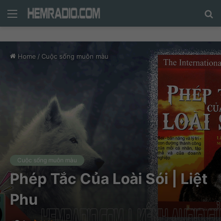
Menu
N
n
d
Home
/
Cuộc sống muôn màu
c
tì
Cuộc sống muôn màu
Phép Tắc Của Loài Sói | Liệt
Phu