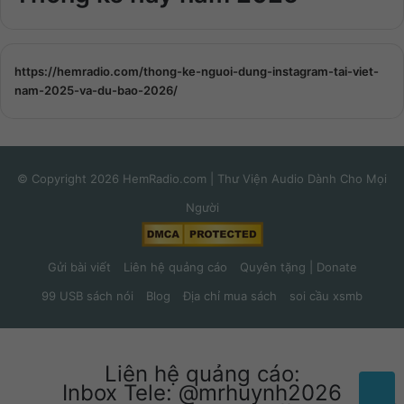
https://hemradio.com/thong-ke-nguoi-dung-instagram-tai-viet-
nam-2025-va-du-bao-2026/
© Copyright 2026 HemRadio.com | Thư Viện Audio Dành Cho Mọi
Người
Gửi bài viết
Liên hệ quảng cáo
Quyên tặng | Donate
99 USB sách nói
Blog
Địa chỉ mua sách
soi cầu xsmb
Liên hệ quảng cáo:
Inbox Tele: @mrhuynh2026