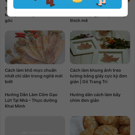
Thủ tục đăng ký lại khai sinh
Mách bạn cách làm kẹo kéo
khi bị mất Giấy khai sinh bản
dẻo thơm, ngọt bùi, ai cũng
gốc
thích mê
Cách làm khô mực chuẩn
Cách làm khung ảnh treo
nhất chỉ dân trong nghề mới
tường bằng giấy cực kỳ đơn
biết
giản | Gỗ Trang Trí
Hướng Dẫn Làm Cốm Gạo
Hướng dẫn cách làm bẫy
Lứt Tại Nhà – Thực dưỡng
chim đơn giản
Khai Minh