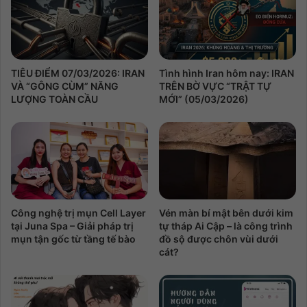
TIÊU ĐIỂM 07/03/2026: IRAN
Tình hình Iran hôm nay: IRAN
VÀ “GÔNG CÙM” NĂNG
TRÊN BỜ VỰC “TRẬT TỰ
LƯỢNG TOÀN CẦU
MỚI” (05/03/2026)
Công nghệ trị mụn Cell Layer
Vén màn bí mật bên dưới kim
tại Juna Spa – Giải pháp trị
tự tháp Ai Cập – là công trình
mụn tận gốc từ tầng tế bào
đồ sộ được chôn vùi dưới
cát?