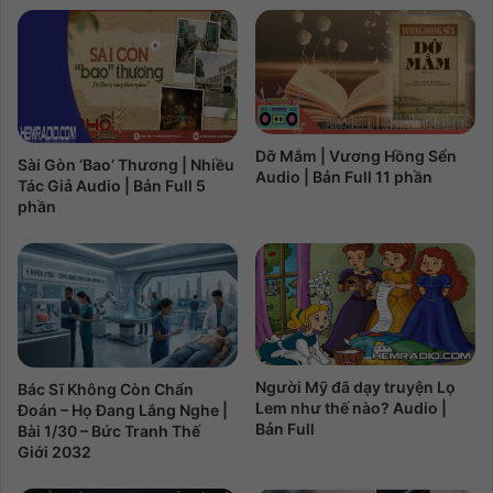
Dỡ Mắm | Vương Hồng Sển
Sài Gòn ‘Bao’ Thương | Nhiều
Audio | Bản Full 11 phần
Tác Giả Audio | Bản Full 5
phần
Người Mỹ đã dạy truyện Lọ
Bác Sĩ Không Còn Chẩn
Lem như thế nào? Audio |
Đoán – Họ Đang Lắng Nghe |
Bản Full
Bài 1/30 – Bức Tranh Thế
Giới 2032