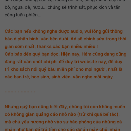
12. Phần 12
bò, ngựa, dê, hươu… chúng sẽ trinh sát, phục kích và tấn
công luân phiên…
13. Phần 13
14. Phần 14
Các bạn nếu không nghe được audio, vui lòng gửi thông
báo ở phần bình luận bên dưới. Ad sẽ chỉnh sửa trong thời
15. Phần 15
gian sớm nhất, thanks các bạn nhiều nhiều !
Cấp báo đển quý bạn đọc. Hiện nay, Hẻm cũng đang cũng
16. Phần 16
đang rất cần chút chi phí để duy trì website này, để duy
17. Phần 17
trì kho sách nói quý báu miễn phí cho mọi người, nhất là
các bạn trẻ, học sinh, sinh viên. vẫn nghe mỗi ngày.
18. Phần 18
19. Phần 19
- - - - - - - - - -
20. Phần 20
Nhưng quý bạn cũng biết đấy, chúng tôi còn không muốn
có không gian quảng cáo nhỏ nào (trừ khi quá bế tắc),
21. Phần 21
mà chủ yếu nương nhờ vào sự hào phóng của những cá
nhân như bạn để trả tiền cho các dự án máy chủ, nhân