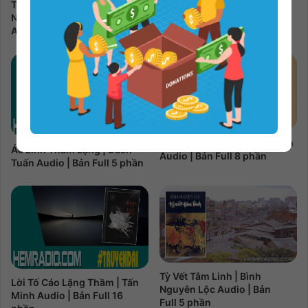
Tôi, Charley Và Hành Trình
Trâm 2 | Kẻ Yểu Mệnh | Châu
Nước Mỹ | John Steinbeck
Văn Văn Audio | Bản Full 3
Audio | Bản Full 16 phần
phần
Cười Gượng | Hồ Biểu Chánh
Ác Linh Thầm Lặng | Dash
Audio | Bản Full 8 phần
Tuấn Audio | Bản Full 5 phần
Tỳ Vết Tâm Linh | Bình
Lời Tố Cáo Lặng Thầm | Tấn
Nguyên Lộc Audio | Bản
Minh Audio | Bản Full 16
Full 5 phần