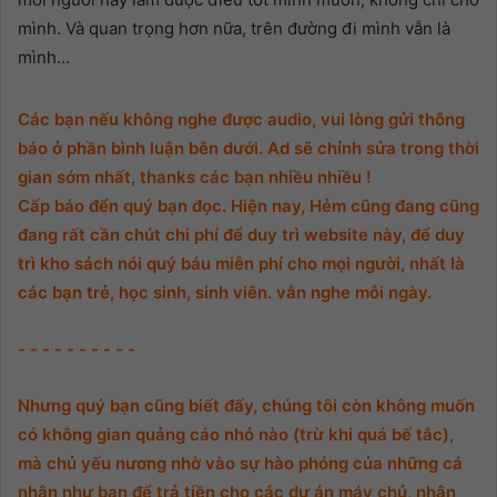
mình. Và quan trọng hơn nữa, trên đường đi mình vẫn là
mình…
Các bạn nếu không nghe được audio, vui lòng gửi thông
báo ở phần bình luận bên dưới. Ad sẽ chỉnh sửa trong thời
gian sớm nhất, thanks các bạn nhiều nhiều !
Cấp báo đển quý bạn đọc. Hiện nay, Hẻm cũng đang cũng
đang rất cần chút chi phí để duy trì website này, để duy
trì kho sách nói quý báu miễn phí cho mọi người, nhất là
các bạn trẻ, học sinh, sinh viên. vẫn nghe mỗi ngày.
- - - - - - - - - -
Nhưng quý bạn cũng biết đấy, chúng tôi còn không muốn
có không gian quảng cáo nhỏ nào (trừ khi quá bế tắc),
mà chủ yếu nương nhờ vào sự hào phóng của những cá
nhân như bạn để trả tiền cho các dự án máy chủ, nhân