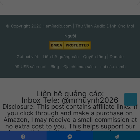
© Copyright 2026 HemRadio.com | Thư Viện Audio Dành Cho Mọi
Người
Gửi bài viết
Liên hệ quảng cáo
Quyên tặng | Donate
99 USB sách nói
Blog
Địa chỉ mua sách
soi cầu xsmb
Liên hệ quảng cáo:
Inbox Tele: @mrhuynh2026
Disclosure: This post contains affiliate links. If
you click through and make a purchase on
Amazon, I may receive a small commission at
no extra cost to you. This helps support our
free audiobook library. Thank you for your
support!