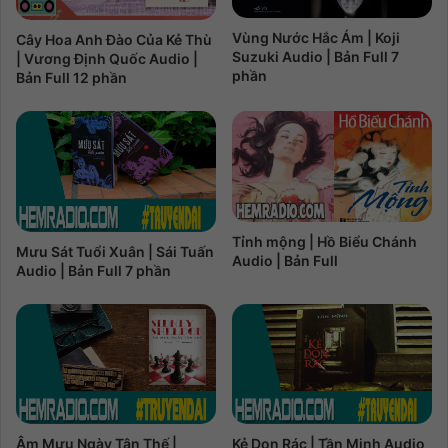
Vùng Nước Hắc Ám | Koji
Cây Hoa Anh Đào Của Kẻ Thù
Suzuki Audio | Bản Full 7
| Vương Định Quốc Audio |
phần
Bản Full 12 phần
Tỉnh mộng | Hồ Biểu Chánh
Mưu Sát Tuổi Xuân | Sái Tuấn
Audio | Bản Full
Audio | Bản Full 7 phần
Âm Mưu Ngày Tận Thế |
Kẻ Dọn Rác | Tần Minh Audio