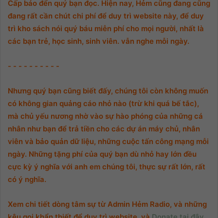
Cấp báo đển quý bạn đọc. Hiện nay, Hẻm cũng đang cũng
đang rất cần chút chi phí để duy trì website này, để duy
trì kho sách nói quý báu miễn phí cho mọi người, nhất là
các bạn trẻ, học sinh, sinh viên. vẫn nghe mỗi ngày.
- - - - - - - - - -
Nhưng quý bạn cũng biết đấy, chúng tôi còn không muốn
có không gian quảng cáo nhỏ nào (trừ khi quá bế tắc),
mà chủ yếu nương nhờ vào sự hào phóng của những cá
nhân như bạn để trả tiền cho các dự án máy chủ, nhân
viên và bảo quản dữ liệu, những cuộc tấn công mạng mỗi
ngày. Những tặng phí của quý bạn dù nhỏ hay lớn đều
cực kỳ ý nghĩa với anh em chúng tôi, thực sự rất lớn, rất
có ý nghĩa.
Xem chi tiết dòng tâm sự từ Admin Hẻm Radio, và những
kêu gọi khẩn thiết để duy trì website, và
Donate tại đây.