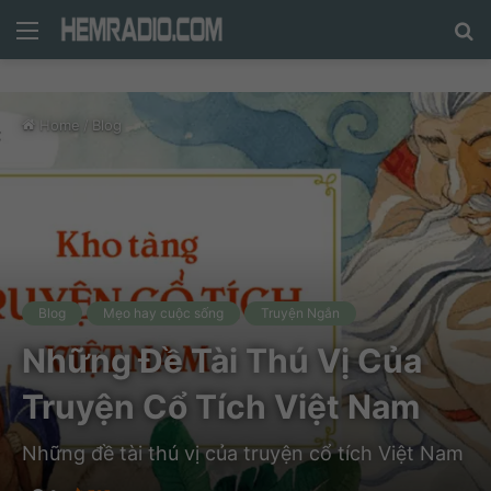
Menu
N
n
d
Home
/
Blog
c
tì
Blog
Mẹo hay cuộc sống
Truyện Ngắn
Những Đề Tài Thú Vị Của
Truyện Cổ Tích Việt Nam
Những đề tài thú vị của truyện cổ tích Việt Nam