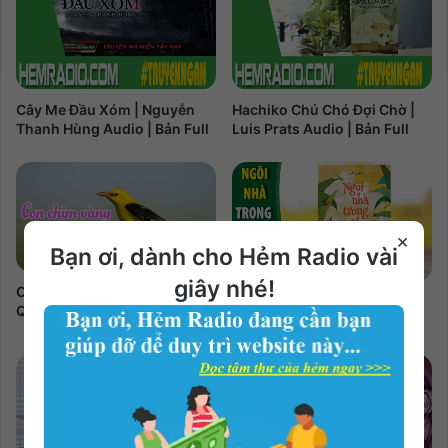
Cây Me Đầu Xóm | Nguyễn
Hachiko Chú Chó Đợi Chờ |
Thanh Hùng Audio | Bản Full
Luis Prats Audio | Bản Full
×
Bạn ơi, dành cho Hẻm Radio vài
giây nhé!
Con chim vàng | Nguyễn
Ngôi Nhà Trong Cỏ | Lý Lan
Quang Sáng Audio | Bản Full
Audio | Bản Full 5 phần