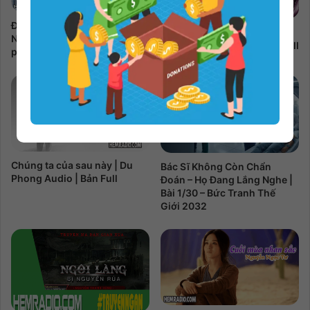
Đong Tấm Lòng | Nguyễn
Chim Vịt Kêu Chiều | Nguyễn
Ngọc Tư Audio | Bản Full 5
Thảo Nguyên Audio | Bản Full
phần
Chúng ta của sau này | Du
Bác Sĩ Không Còn Chẩn
Phong Audio | Bản Full
Đoán – Họ Đang Lắng Nghe |
Bài 1/30 – Bức Tranh Thế
Giới 2032