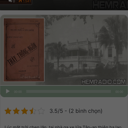
0
1.541
00:00
00:00
3.5/5 - (2 bình chọn)
Lúc mặt trời chen lặn, tại nhà ga xe lửa Tân-an thiên hạ lao