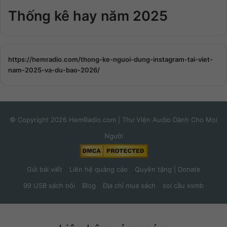
Thống kê hay năm 2025
https://hemradio.com/thong-ke-nguoi-dung-instagram-tai-viet-
nam-2025-va-du-bao-2026/
© Copyright 2026 HemRadio.com | Thư Viện Audio Dành Cho Mọi
Người
Gửi bài viết
Liên hệ quảng cáo
Quyên tặng | Donate
99 USB sách nói
Blog
Địa chỉ mua sách
soi cầu xsmb