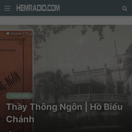
Menu
N
n
d
Home
/
Truyện Dài
c
tì
Truyện Dài
Thầy Thông Ngôn | Hồ Biểu
Chánh