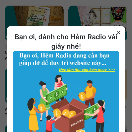
×
Bạn ơi, dành cho Hẻm Radio vài
giây nhé!
Tôi, Charley Và Hành Trình
Trâm 2 | Kẻ Yểu Mệnh | Châu
Nước Mỹ | John Steinbeck
Văn Văn Audio | Bản Full 3
Audio | Bản Full 16 phần
phần
Cười Gượng | Hồ Biểu Chánh
Ác Linh Thầm Lặng | Dash
Audio | Bản Full 8 phần
Tuấn Audio | Bản Full 5 phần