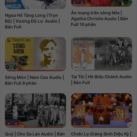
Án mạng trên sông Nile |
Ngọa Hổ Tàng Long (Trọn
Agatha Christie Audio | Bản
Bộ) | Vương Độ Lư Audio |
Full 16 phần
Bản Full
Tại Tôi | Hồ Biểu Chánh Audio
Sống Mòn | Nam Cao Audio |
| Bản Full
Bản Full 8 phần
Chiếc Lọ Giáng Sinh Diệu Kỳ |
Quỳ | Chu Sa Lan Audio | Bản