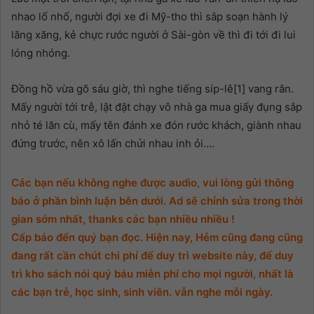
nhao lố nhố, người đợi xe đi Mỹ-tho thì sắp soạn hành lý
lăng xăng, kẻ chực rước người ở Sài-gòn về thì đi tới đi lui
lóng nhóng.
Đồng hồ vừa gõ sáu giờ, thì nghe tiếng síp-lê[1] vang rân.
Mấy người tới trễ, lật đật chạy vô nhà ga mua giấy đụng sắp
nhỏ té lăn cù, mấy tên đánh xe đón rước khách, giành nhau
đứng trước, nên xô lấn chửi nhau inh ỏi….
Các bạn nếu không nghe được audio, vui lòng gửi thông
báo ở phần bình luận bên dưới. Ad sẽ chỉnh sửa trong thời
gian sớm nhất, thanks các bạn nhiều nhiều !
Cấp báo đển quý bạn đọc. Hiện nay, Hẻm cũng đang cũng
đang rất cần chút chi phí để duy trì website này, để duy
trì kho sách nói quý báu miễn phí cho mọi người, nhất là
các bạn trẻ, học sinh, sinh viên. vẫn nghe mỗi ngày.