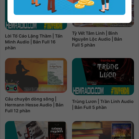
Tỳ Vết Tâm Linh | Bình
Lời Tố Cáo Lặng Thầm | Tấn
Nguyên Lộc Audio | Bản
Minh Audio | Bản Full 16
Full 5 phần
phần
Câu chuyện dòng sông |
Trùng Lươn | Trần Linh Audio
Hermann Hesse Audio | Bản
| Bản Full 5 phần
Full 12 phần