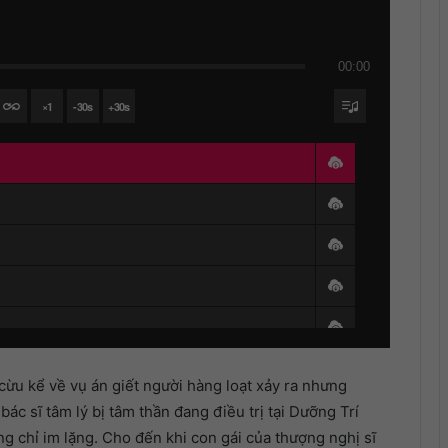
00:00
×
1
-
30
s
+
30
s
cừu kể về vụ án giết người hàng loạt xảy ra nhưng
 bác sĩ tâm lý bị tâm thần đang điều trị tại Dưỡng Trí
ng chỉ im lặng. Cho đến khi con gái của thượng nghị sĩ