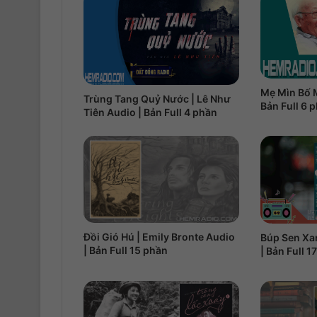
Mẹ Mìn Bố M
Trùng Tang Quỷ Nước | Lê Như
Bản Full 6 
Tiên Audio | Bản Full 4 phần
Đồi Gió Hú | Emily Bronte Audio
Búp Sen Xa
| Bản Full 15 phần
| Bản Full 1