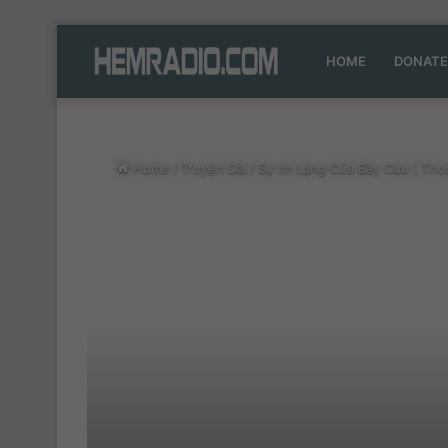
HOME
DONATE
Home
/
Truyện Dài
/
Sự Im Lặng Của Bầy Cừu | Tho