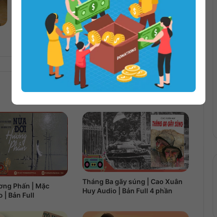
Suối nguồn | Ayn Rand
Tháng Ba gãy súng | Cao Xuân
ơng Phấn | Mặc
Huy Audio | Bản Full 4 phần
 | Bản Full