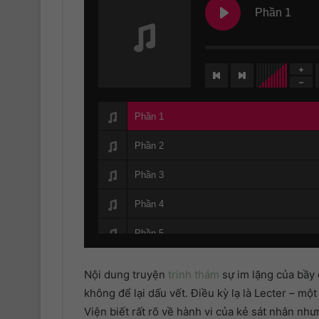
Phần 1
Phần 1
Phần 2
Phần 3
Phần 4
Phần 5
Phần 6
Nội dung truyện
trinh thám
sự im lặng của bầy 
Phần 7
không để lại dấu vết. Điều kỳ lạ là Lecter – một
Viện biết rất rõ về hành vi của kẻ sát nhân như