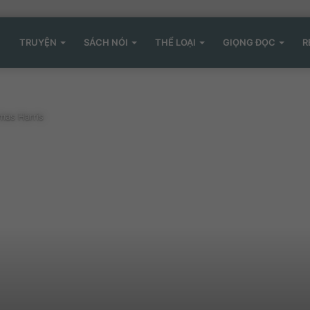
TRUYỆN
SÁCH NÓI
THỂ LOẠI
GIỌNG ĐỌC
R
mas Harris