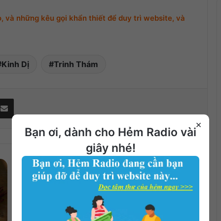
 và những kêu gọi khẩn thiết để duy trì website, và
Kinh Dị
Trinh Thám
Share via Email
×
Bạn ơi, dành cho Hẻm Radio vài
giây nhé!