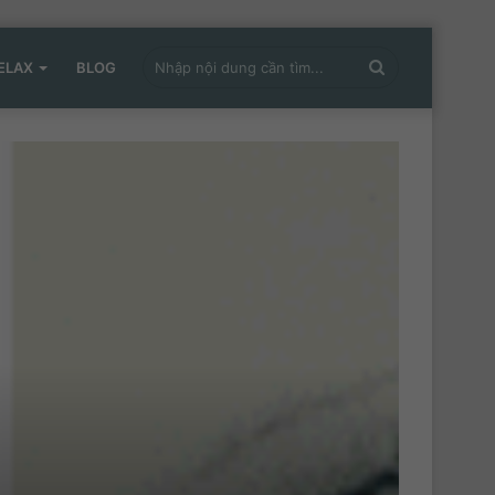
Nhập
ELAX
BLOG
nội
dung
cần
tìm...