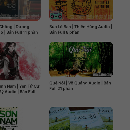
Chồng | Dương
Bùa Lỗ Ban | Thiên Hùng Audio |
 | Bản Full 11 phần
Bản Full 8 phần
Quê Nội | Võ Quảng Audio | Bản
ĩnh Nam | Yên Tử Cư
Full 21 phần
Sỹ Audio | Bản Full