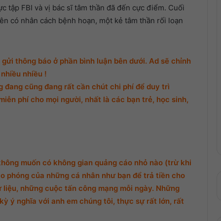
ực tập FBI và vị bác sĩ tâm thần đã đến cực điểm. Cuối
tên có nhân cách bệnh hoạn, một kẻ tâm thần rối loạn
gửi thông báo ở phần bình luận bên dưới. Ad sẽ chỉnh
nhiều nhiều !
đang cũng đang rất cần chút chi phí để duy trì
miễn phí cho mọi người, nhất là các bạn trẻ, học sinh,
không muốn có không gian quảng cáo nhỏ nào (trừ khi
o phóng của những cá nhân như bạn để trả tiền cho
ữ liệu, những cuộc tấn công mạng mỗi ngày. Những
ỳ ý nghĩa với anh em chúng tôi, thực sự rất lớn, rất