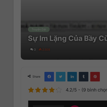
Truyện Dài
Sự Im Lặng Của Bầy Cừ
3
2.509
Facebook
Twitter
LinkedIn
Tumblr
Pinterest
Share
4.2/5 - (9 bình chọ