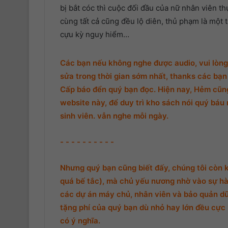
Phần 8
bị bắt cóc thì cuộc đối đầu của nữ nhân viên th
cùng tất cả cũng đều lộ diên, thủ phạm là một 
Phần 9
cựu kỳ nguy hiểm…
Phần 10
Các bạn nếu không nghe được audio, vui lòng 
Phần 11
sửa trong thời gian sớm nhất, thanks các bạn 
Phần 12
Cấp báo đển quý bạn đọc. Hiện nay, Hẻm cũng 
website này, để duy trì kho sách nói quý báu 
Phần 13
sinh viên. vẫn nghe mỗi ngày.
Phần cuối
- - - - - - - - - -
Nhưng quý bạn cũng biết đấy, chúng tôi còn 
quá bế tắc), mà chủ yếu nương nhờ vào sự hà
các dự án máy chủ, nhân viên và bảo quản d
tặng phí của quý bạn dù nhỏ hay lớn đều cực k
có ý nghĩa.