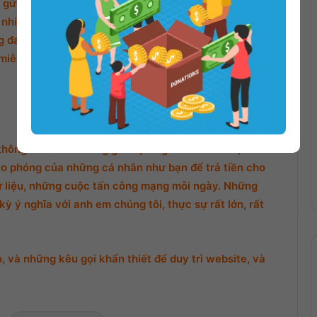
gửi thông báo ở phần bình luận bên dưới. Ad sẽ chỉnh
nhiều nhiều !
đang cũng đang rất cần chút chi phí để duy trì
miễn phí cho mọi người, nhất là các bạn trẻ, học sinh,
không muốn có không gian quảng cáo nhỏ nào (trừ khi
o phóng của những cá nhân như bạn để trả tiền cho
ữ liệu, những cuộc tấn công mạng mỗi ngày. Những
ỳ ý nghĩa với anh em chúng tôi, thực sự rất lớn, rất
 và những kêu gọi khẩn thiết để duy trì website, và