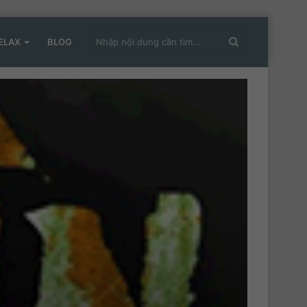
Nhập
ELAX
BLOG
nội
dung
cần
tìm...