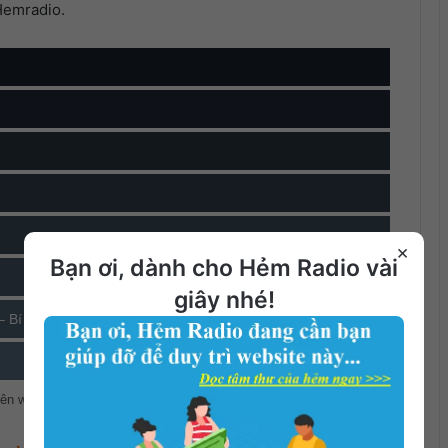
Hemradio.
×
Bạn ơi, dành cho Hẻm Radio vài
giây nhé!
– Bí ẩn
rên website:
HEMRADIO.COM