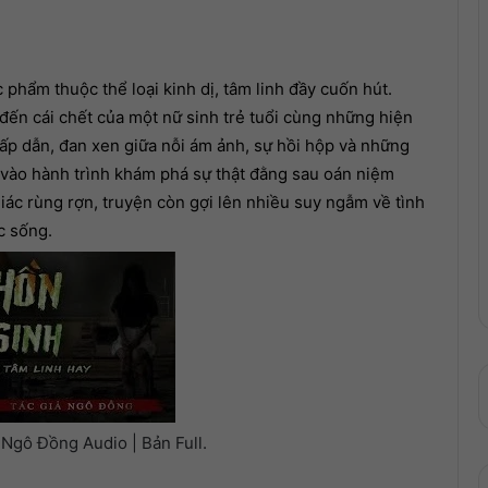
lượng.
phẩm thuộc thể loại kinh dị, tâm linh đầy cuốn hút.
ến cái chết của một nữ sinh trẻ tuổi cùng những hiện
hấp dẫn, đan xen giữa nỗi ám ảnh, sự hồi hộp và những
 vào hành trình khám phá sự thật đằng sau oán niệm
ác rùng rợn, truyện còn gợi lên nhiều suy ngẫm về tình
c sống.
Ngô Đồng Audio | Bản Full.