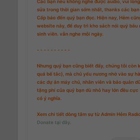
Các bạn nếu không nghe được audio, vui lòng 
sửa trong thời gian sớm nhất, thanks các bạn 
Cấp báo đển quý bạn đọc. Hiện nay, Hẻm cũng 
website này, để duy trì kho sách nói quý báu 
sinh viên. vẫn nghe mỗi ngày.
- - - - - - - - - -
Nhưng quý bạn cũng biết đấy, chúng tôi còn 
quá bế tắc), mà chủ yếu nương nhờ vào sự hà
các dự án máy chủ, nhân viên và bảo quản d
tặng phí của quý bạn dù nhỏ hay lớn đều cực k
có ý nghĩa.
Xem chi tiết dòng tâm sự từ Admin Hẻm Radio,
Donate tại đây.