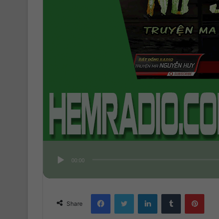
00:00
Facebook
Twitter
LinkedIn
Tumblr
Pinterest
Share