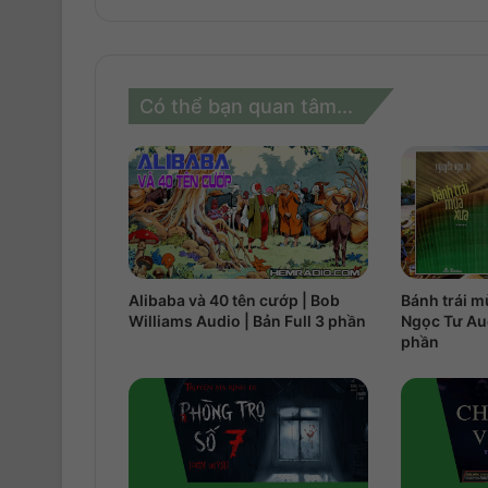
Có thể bạn quan tâm...
Alibaba và 40 tên cướp | Bob
Bánh trái m
Williams Audio | Bản Full 3 phần
Ngọc Tư Aud
phần