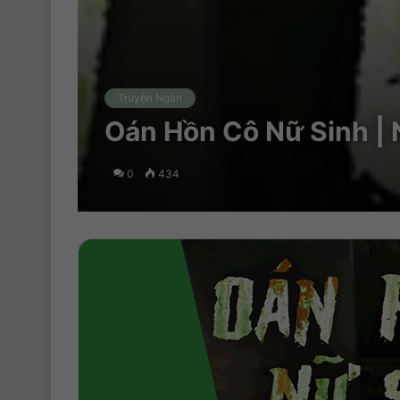
Truyện Ngắn
Oán Hồn Cô Nữ Sinh | 
0
434