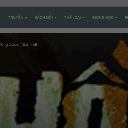
TRUYỆN
SÁCH NÓI
THỂ LOẠI
GIỌNG ĐỌC
R
ồng Audio | Bản Full