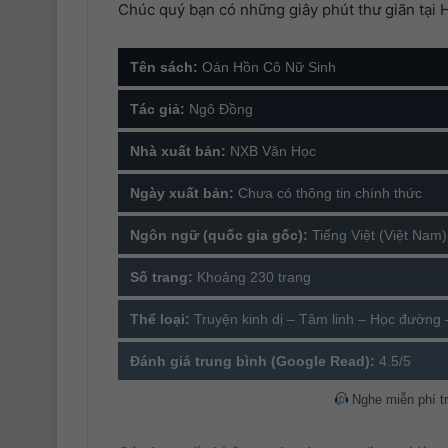
Chúc quý bạn có những giây phút thư giãn tại 
Tên sách:
Oán Hồn Cô Nữ Sinh
Tác giả:
Ngô Đồng
Nhà xuất bản:
NXB Văn Học
Ngày xuất bản:
Chưa có thông tin chính thức
Ngôn ngữ (quốc gia gốc):
Tiếng Việt (Việt Nam)
Số trang:
Khoảng 230 trang
Thể loại:
Truyện kinh dị – Tâm linh – Học đường 
Đánh giá trung bình (Google Read):
4.5/5
Nghe miễn phí t