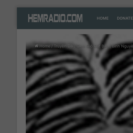
HOME
DONATE
Home
/
Truyện Dài
/
Gieo Gió Gặt Bão | Bình Nguy