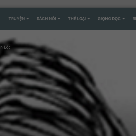
TRUYỆN
SÁCH NÓI
THỂ LOẠI
GIỌNG ĐỌC
R
ên Lộc