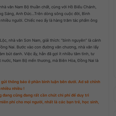
nhà văn Nam Bộ thuần chất, cùng với Hồ Biểu Chánh,
ng Sáng, Anh Đức…Trên dòng sông cuộc đời, Bình
nhiều người. Chiếc neo ấy là hàng trăm tác phẩm ông
Lộc, nhà văn Sơn Nam, giải thích: “bình nguyên” là cánh
à Đồng Nai. Bước vào con đường văn chương, nhà văn lấy
m bút danh. Việc ấy, hẳn đã gợi ít nhiều tâm tình, tư
ất nước, Nam Bộ mến thương, mà Biên Hòa, Đồng Nai là
gửi thông báo ở phần bình luận bên dưới. Ad sẽ chỉnh
nhiều nhiều !
đang cũng đang rất cần chút chi phí để duy trì
miễn phí cho mọi người, nhất là các bạn trẻ, học sinh,