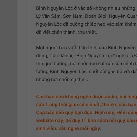
Bình Nguyên Lộc ở vào số không nhiều những 
Lý Văn Sâm, Sơn Nam, Đoàn Giỏi, Nguyễn Qua
Nguyên Lộc đã buông chiếc neo vào tâm khảm 
đã viết chân thành, tha thiết.
Một người bạn viết thân thiết của Bình Nguyên 
đồng; “lộc” là nai, “Bình Nguyên Lộc” nghĩa l
tên quê hương, nơi chôn rau cắt rún của mình là
tưởng Bình Nguyên Lộc: suốt đời gắn bó với đ
những nơi chốn cụ thể…
Các bạn nếu không nghe được audio, vui lòng 
sửa trong thời gian sớm nhất, thanks các bạn 
Cấp báo đển quý bạn đọc. Hiện nay, Hẻm cũng 
website này, để duy trì kho sách nói quý báu 
sinh viên. vẫn nghe mỗi ngày.