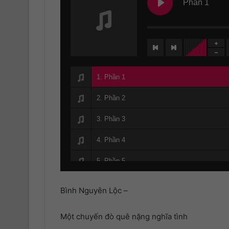
Phần 1
1. Phần 1
2. Phần 2
3. Phần 3
4. Phần 4
5. Phần 5
6. Phần 6 (Hết)
Bình Nguyên Lộc –
Một chuyến đò quê nặng nghĩa tình