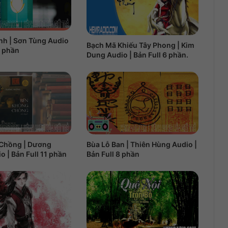
nh | Sơn Tùng Audio
Bạch Mã Khiếu Tây Phong | Kim
7 phần
Dung Audio | Bản Full 6 phần.
Chồng | Dương
Bùa Lỗ Ban | Thiên Hùng Audio |
 | Bản Full 11 phần
Bản Full 8 phần