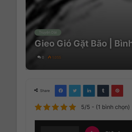
Truyện Dài
Gieo Gió Gặt Bão | Bì
0
1.055
Facebook
Twitter
LinkedIn
Tumblr
Pinterest
Share
5/5 - (1 bình chọn)