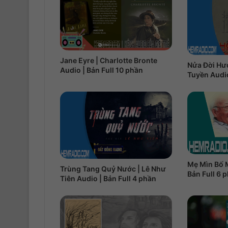
Jane Eyre | Charlotte Bronte
Nửa Đời Hư
Audio | Bản Full 10 phần
Tuyền Audio
Mẹ Mìn Bố M
Trùng Tang Quỷ Nước | Lê Như
Bản Full 6 
Tiên Audio | Bản Full 4 phần