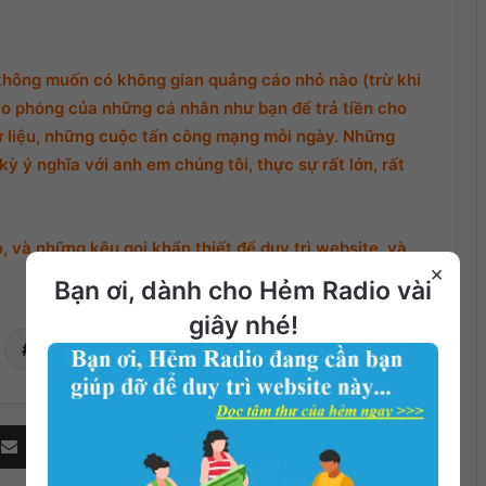
không muốn có không gian quảng cáo nhỏ nào (trừ khi
o phóng của những cá nhân như bạn để trả tiền cho
ữ liệu, những cuộc tấn công mạng mỗi ngày. Những
ỳ ý nghĩa với anh em chúng tôi, thực sự rất lớn, rất
 và những kêu gọi khẩn thiết để duy trì website, và
×
Bạn ơi, dành cho Hẻm Radio vài
giây nhé!
Thái Hoàng Phi
Share via Email