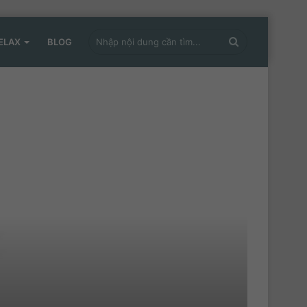
Nhập
ELAX
BLOG
nội
dung
cần
tìm...