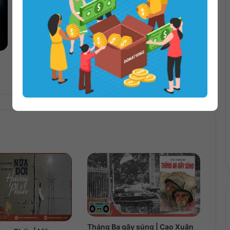
Quên Một Người Là Chuyện Của Thời
Gian | A Tòn
Tháng Ba gãy súng | Cao Xuân