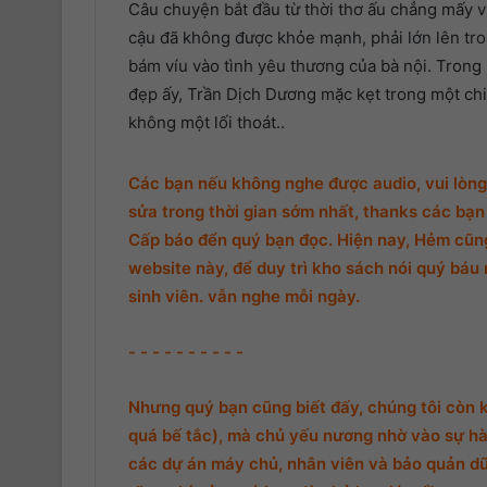
Câu chuyện bắt đầu từ thời thơ ấu chẳng mấy vu
cậu đã không được khỏe mạnh, phải lớn lên tron
bám víu vào tình yêu thương của bà nội. Trong 
đẹp ấy, Trần Dịch Dương mặc kẹt trong một chiế
không một lối thoát..
Các bạn nếu không nghe được audio, vui lòng 
sửa trong thời gian sớm nhất, thanks các bạn 
Cấp báo đển quý bạn đọc. Hiện nay, Hẻm cũng 
website này, để duy trì kho sách nói quý báu 
sinh viên. vẫn nghe mỗi ngày.
- - - - - - - - - -
Nhưng quý bạn cũng biết đấy, chúng tôi còn 
quá bế tắc), mà chủ yếu nương nhờ vào sự hà
các dự án máy chủ, nhân viên và bảo quản d