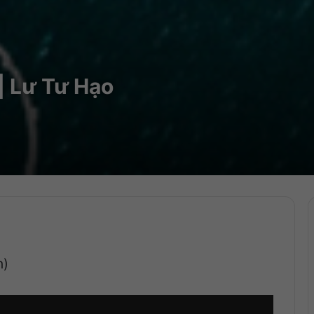
| Lư Tư Hạo
n)