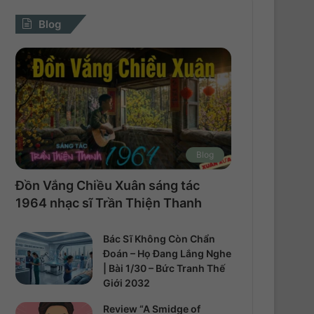
Blog
Blog
Đồn Vắng Chiều Xuân sáng tác
1964 nhạc sĩ Trần Thiện Thanh
Bác Sĩ Không Còn Chẩn
Đoán – Họ Đang Lắng Nghe
| Bài 1/30 – Bức Tranh Thế
Giới 2032
Review “A Smidge of