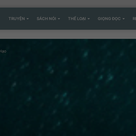
TRUYỆN
SÁCH NÓI
THỂ LOẠI
GIỌNG ĐỌC
R
 Hạo