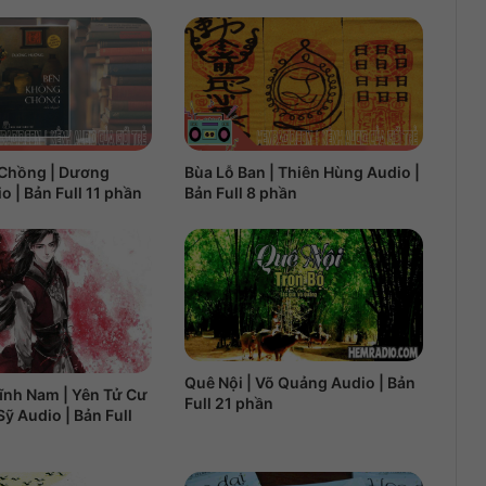
Chồng | Dương
Bùa Lỗ Ban | Thiên Hùng Audio |
 | Bản Full 11 phần
Bản Full 8 phần
Quê Nội | Võ Quảng Audio | Bản
ĩnh Nam | Yên Tử Cư
Full 21 phần
Sỹ Audio | Bản Full