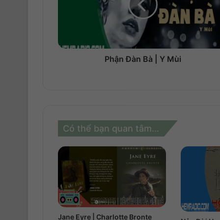
Phận Đàn Bà | Y Mùi
Có thể bạn quan tâm...
Jane Eyre | Charlotte Bronte