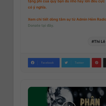
tặng phí của quý bạn dù nhỏ hay lớn đều cực k
có ý nghĩa.
Xem chi tiết dòng tâm sự từ Admin Hẻm Radio,
Donate tại đây.
Thi Lê
Pinterest
Facebook
Twitter