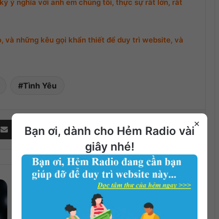
ỳ ý nghĩa với anh em chúng tôi, thực sự rất lớn, rất
 và những kêu gọi khẩn thiết để duy trì website, và
Tình Yêu
Share via Email
×
Bạn ơi, dành cho Hẻm Radio vài
giây nhé!