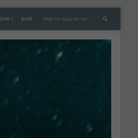
Nhập
ELAX
BLOG
nội
dung
cần
tìm...