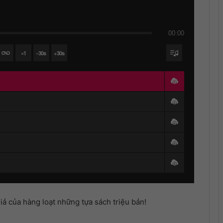
00:00
×
1
-
30
s
+
30
s
iả của hàng loạt những tựa sách triệu bản!