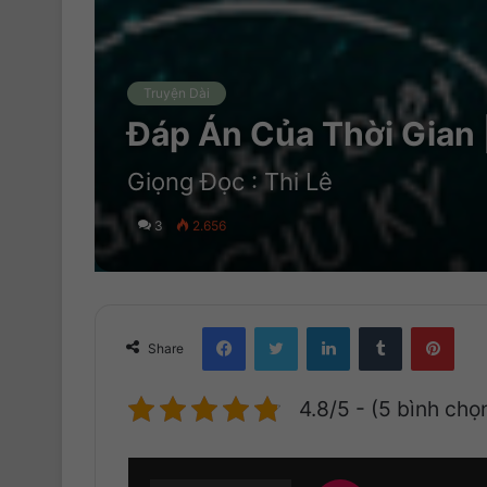
Truyện Dài
Đáp Án Của Thời Gian 
Giọng Đọc : Thi Lê
3
2.656
Facebook
Twitter
LinkedIn
Tumblr
Pinterest
Share
4.8/5 - (5 bình chọ