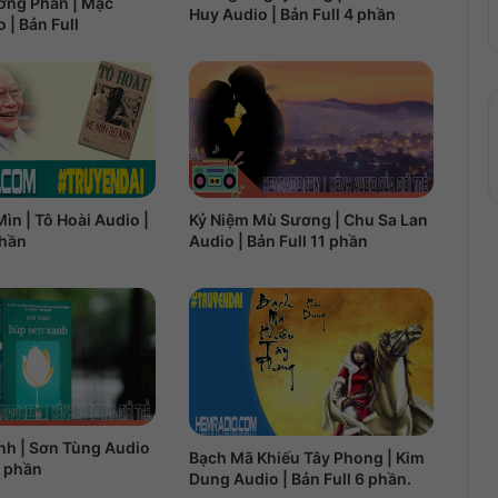
ơng Phấn | Mặc
Huy Audio | Bản Full 4 phần
 | Bản Full
Kỷ Niệm Mù Sương | Chu Sa Lan
ìn | Tô Hoài Audio |
Audio | Bản Full 11 phần
phần
nh | Sơn Tùng Audio
Bạch Mã Khiếu Tây Phong | Kim
7 phần
Dung Audio | Bản Full 6 phần.