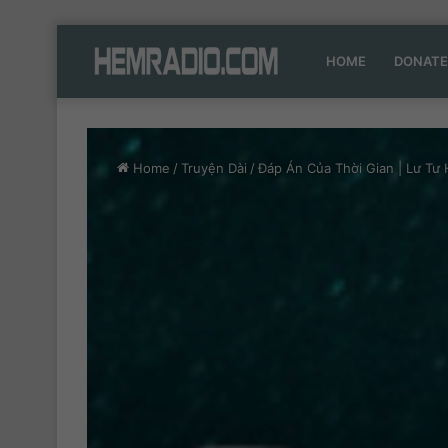
HOME
DONATE
Home
/
Truyện Dài
/
Đáp Án Của Thời Gian | Lư Tư