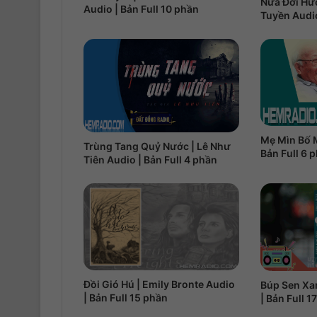
Nửa Đời Hư
Audio | Bản Full 10 phần
Tuyền Audio
Mẹ Mìn Bố M
Trùng Tang Quỷ Nước | Lê Như
Bản Full 6 
Tiên Audio | Bản Full 4 phần
Đồi Gió Hú | Emily Bronte Audio
Búp Sen Xa
| Bản Full 15 phần
| Bản Full 1