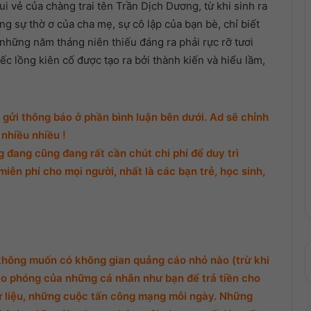
i vẻ của chàng trai tên Trần Dịch Dương, từ khi sinh ra
g sự thờ ơ của cha mẹ, sự cô lập của bạn bè, chỉ biết
những năm tháng niên thiếu đáng ra phải rực rỡ tươi
c lồng kiên cố được tạo ra bởi thành kiến và hiểu lầm,
gửi thông báo ở phần bình luận bên dưới. Ad sẽ chỉnh
nhiều nhiều !
đang cũng đang rất cần chút chi phí để duy trì
miễn phí cho mọi người, nhất là các bạn trẻ, học sinh,
không muốn có không gian quảng cáo nhỏ nào (trừ khi
o phóng của những cá nhân như bạn để trả tiền cho
ữ liệu, những cuộc tấn công mạng mỗi ngày. Những