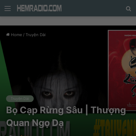
Menu
N
n
d
Home
/
Truyện Dài
c
tì
Truyện Dài
Bọ Cạp Rừng Sâu | Thượng
Quan Ngọ Dạ