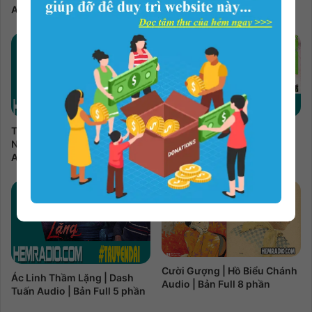
Audio | Bản Full
Audio | Bản Full 3 phần
Tôi, Charley Và Hành Trình
Trâm 2 | Kẻ Yểu Mệnh | Châu
Nước Mỹ | John Steinbeck
Văn Văn Audio | Bản Full 3
Audio | Bản Full 16 phần
phần
Cười Gượng | Hồ Biểu Chánh
Ác Linh Thầm Lặng | Dash
Audio | Bản Full 8 phần
Tuấn Audio | Bản Full 5 phần