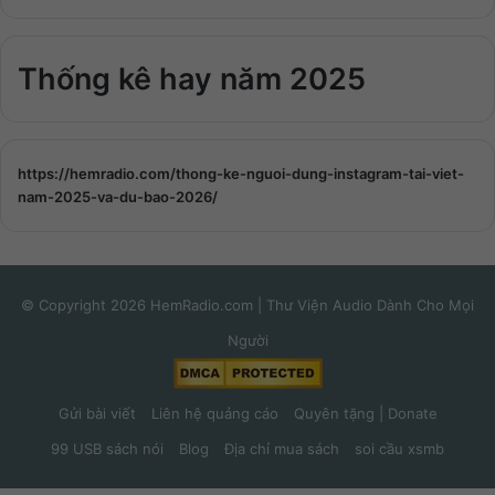
Thống kê hay năm 2025
https://hemradio.com/thong-ke-nguoi-dung-instagram-tai-viet-
nam-2025-va-du-bao-2026/
© Copyright 2026 HemRadio.com | Thư Viện Audio Dành Cho Mọi
Người
Gửi bài viết
Liên hệ quảng cáo
Quyên tặng | Donate
99 USB sách nói
Blog
Địa chỉ mua sách
soi cầu xsmb