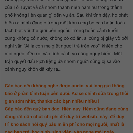
của Tô Tuyết và cả nhóm thanh niên nam nữ trong thành
phố không liên quan gì đến vụ án. Sau khi tỉnh dậy, họ phát
hiện ra mình đang ở trong một khu rừng bọ cạp hoàn toàn
tách biệt với thế giới bên ngoài. Trong hoàn cảnh khốn
cùng không có nước, không có đồ ăn, ai cũng bị giày vò bởi
nghi vấn “Ai là con ma giết người trà trộn vào”, khiến cho
mọi người đều rơi vào tình cảnh vô cùng nguy hiểm. Một
trận quyết đấu kịch liệt giữa nhóm người cùng bị sa vào
cảnh nguy khốn đã xảy ra…
Các bạn nếu không nghe được audio, vui lòng gửi thông
báo ở phần bình luận bên dưới. Ad sẽ chỉnh sửa trong thời
gian sớm nhất, thanks các bạn nhiều nhiều !
Cấp báo đển quý bạn đọc. Hiện nay, Hẻm cũng đang cũng
đang rất cần chút chi phí để duy trì website này, để duy
trì kho sách nói quý báu miễn phí cho mọi người, nhất là
các bạn trẻ, học sinh, sinh viên. vẫn nghe mỗi ngày.