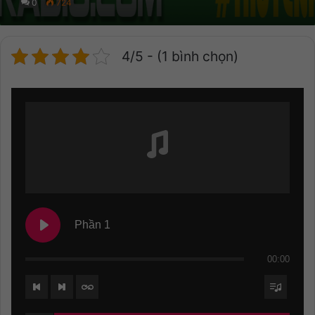
0
724
4/5 - (1 bình chọn)
Phần 1
00:00