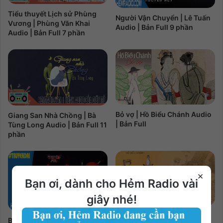
Tiểu thuyết Lịch sử Phùng
Người Vận Chuyển | Lê Tuấn
Vương | Phùng Văn Khai
Audio | Bản Full 9 phần
Audio | Bản Full 7 phần
Bỏ vợ | Hồ Biểu Chánh Audio
Giang San Nhà Chồng | Bà
| Bản Full
Tùng Long Audio | Bản Full 11
phần
×
Bạn ơi, dành cho Hẻm Radio vài
giây nhé!
Cư Kỉnh | Hồ Biểu Chánh
Bé Đỏ | Cú Heo & Bỉ Ngạn Hoa