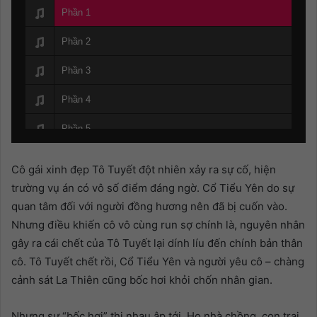
Phần 1
Phần 2
Phần 3
Phần 4
Phần 5
Phần 6
Cô gái xinh đẹp Tô Tuyết đột nhiên xảy ra sự cố, hiện
Phần 7
trường vụ án có vô số điểm đáng ngờ. Cổ Tiểu Yên do sự
quan tâm đối với người đồng hương nên đã bị cuốn vào.
Phần 8
Nhưng điều khiến cô vô cùng run sợ chính là, nguyên nhân
gây ra cái chết của Tô Tuyết lại dính líu đến chính bản thân
Phần 9
cô. Tô Tuyết chết rồi, Cổ Tiểu Yên và người yêu cô – chàng
Phần 10
cảnh sát La Thiên cũng bốc hơi khỏi chốn nhân gian.
Nhưng sự “bốc hơi” thi nhau ập tới. Họ nhà chồng, con trai