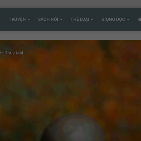
TRUYỆN
SÁCH NÓI
THỂ LOẠI
GIỌNG ĐỌC
R
ần Thùy Mai