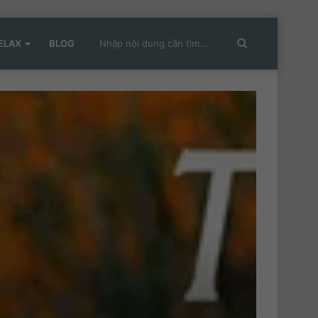
Nhập
ELAX
BLOG
nội
dung
cần
tìm...