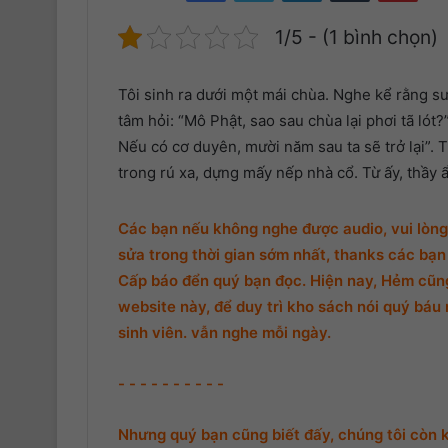
1/5 - (1 bình chọn)
Tôi sinh ra dưới một mái chùa. Nghe kể rằng s
tâm hỏi: “Mô Phật, sao sau chùa lại phơi tã lót
Nếu có cơ duyên, mười năm sau ta sẽ trở lại”. 
trong rú xa, dựng mấy nếp nhà cổ. Từ ấy, thầy 
Các bạn nếu không nghe được audio, vui lòng 
sửa trong thời gian sớm nhất, thanks các bạn 
Cấp báo đển quý bạn đọc. Hiện nay, Hẻm cũng 
website này, để duy trì kho sách nói quý báu 
sinh viên. vẫn nghe mỗi ngày.
- - - - - - - - - -
Nhưng quý bạn cũng biết đấy, chúng tôi còn 