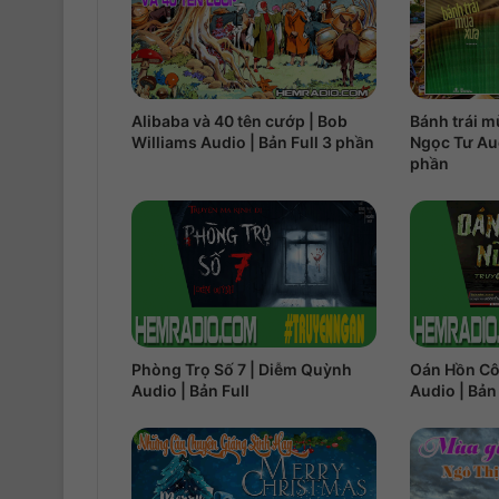
Alibaba và 40 tên cướp | Bob
Bánh trái m
Williams Audio | Bản Full 3 phần
Ngọc Tư Aud
phần
Phòng Trọ Số 7 | Diễm Quỳnh
Oán Hồn Cô
Audio | Bản Full
Audio | Bản 