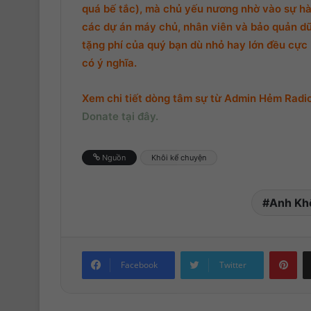
quá bế tắc), mà chủ yếu nương nhờ vào sự hà
các dự án máy chủ, nhân viên và bảo quản d
tặng phí của quý bạn dù nhỏ hay lớn đều cực k
có ý nghĩa.
Xem chi tiết dòng tâm sự từ Admin Hẻm Radio,
Donate tại đây.
Nguồn
Khôi kể chuyện
Anh Kh
Pinterest
Facebook
Twitter