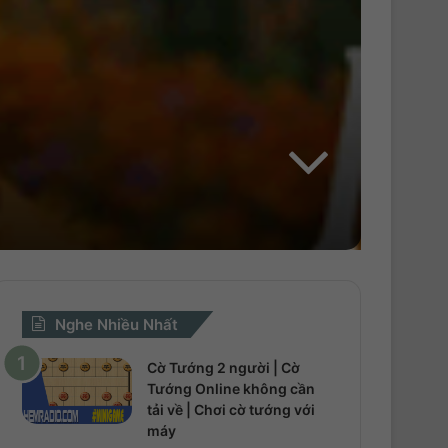
h
o
Nghe Nhiều Nhất
Cờ Tướng 2 người | Cờ
Tướng Online không cần
tải về | Chơi cờ tướng với
máy