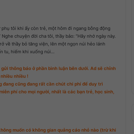
âm
lượng.
ư phụ tôi khi ấy còn trẻ, một hôm đi ngang bỗng động
?” Nghe chuyện đời cha tôi, thầy bảo: “Hãy nhớ ngày này.
Trở về thầy bỏ tăng viện, lên một ngọn núi hẻo lánh
ẩn tu, hiếm khi xuống núi…
gửi thông báo ở phần bình luận bên dưới. Ad sẽ chỉnh
nhiều nhiều !
đang cũng đang rất cần chút chi phí để duy trì
miễn phí cho mọi người, nhất là các bạn trẻ, học sinh,
không muốn có không gian quảng cáo nhỏ nào (trừ khi