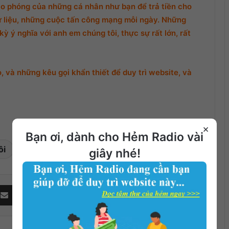
o phóng của những cá nhân như bạn để trả tiền cho
ữ liệu, những cuộc tấn công mạng mỗi ngày. Những
ỳ ý nghĩa với anh em chúng tôi, thực sự rất lớn, rất
 và những kêu gọi khẩn thiết để duy trì website, và
×
Bạn ơi, dành cho Hẻm Radio vài
ôi
Gia đình
giây nhé!
Share via Email