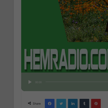
00:00
Facebook
Twitter
LinkedIn
Tumblr
Pinterest
Share