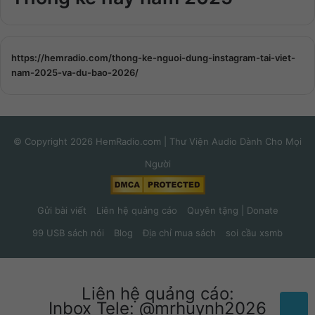
https://hemradio.com/thong-ke-nguoi-dung-instagram-tai-viet-
nam-2025-va-du-bao-2026/
© Copyright 2026 HemRadio.com | Thư Viện Audio Dành Cho Mọi
Người
Gửi bài viết
Liên hệ quảng cáo
Quyên tặng | Donate
99 USB sách nói
Blog
Địa chỉ mua sách
soi cầu xsmb
Liên hệ quảng cáo:
Inbox Tele: @mrhuynh2026