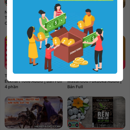
Những Đòn Tâm Lý Trong
Đừng Bận Tâm Vì Chuyện
Thuyết Phục | Robert B.
Tiền Bạc | Richard Carlson
Cialdini Audio | Bản Full
Audio | Bản Full 11 phần
Thức Tỉnh Mục Đích Sống |
Gieo Mầm Trên Sa Mạc |
Eckhart Tolle Audio | Bản Full
Masanobu Fukuoka Audio |
4 phần
Bản Full