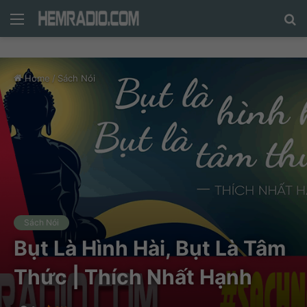
Menu
N
n
d
Home
/
Sách Nói
c
tì
Sách Nói
Bụt Là Hình Hài, Bụt Là Tâm
Thức | Thích Nhất Hạnh