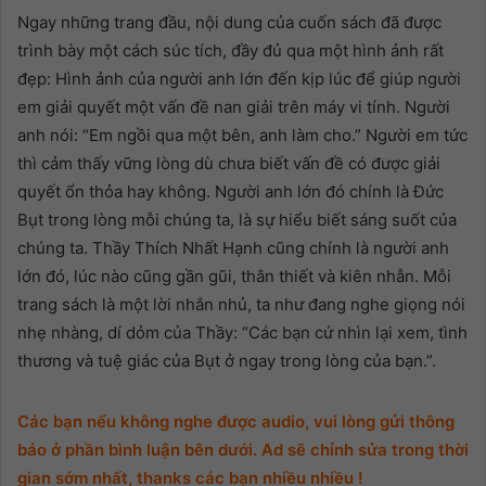
Ngay những trang đầu, nội dung của cuốn sách đã được
trình bày một cách súc tích, đầy đủ qua một hình ảnh rất
đẹp: Hình ảnh của người anh lớn đến kịp lúc để giúp người
em giải quyết một vấn đề nan giải trên máy vi tính. Người
anh nói: “Em ngồi qua một bên, anh làm cho.” Người em tức
thì cảm thấy vững lòng dù chưa biết vấn đề có được giải
quyết ổn thỏa hay không. Người anh lớn đó chính là Đức
Bụt trong lòng mỗi chúng ta, là sự hiểu biết sáng suốt của
chúng ta. Thầy Thích Nhất Hạnh cũng chính là người anh
lớn đó, lúc nào cũng gần gũi, thân thiết và kiên nhẫn. Mỗi
trang sách là một lời nhắn nhủ, ta như đang nghe giọng nói
nhẹ nhàng, dí dỏm của Thầy: “Các bạn cứ nhìn lại xem, tình
thương và tuệ giác của Bụt ở ngay trong lòng của bạn.”.
Các bạn nếu không nghe được audio, vui lòng gửi thông
báo ở phần bình luận bên dưới. Ad sẽ chỉnh sửa trong thời
gian sớm nhất, thanks các bạn nhiều nhiều !