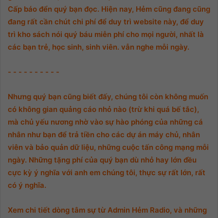
Cấp báo đển quý bạn đọc. Hiện nay, Hẻm cũng đang cũng
đang rất cần chút chi phí để duy trì website này, để duy
trì kho sách nói quý báu miễn phí cho mọi người, nhất là
các bạn trẻ, học sinh, sinh viên. vẫn nghe mỗi ngày.
- - - - - - - - - -
Nhưng quý bạn cũng biết đấy, chúng tôi còn không muốn
có không gian quảng cáo nhỏ nào (trừ khi quá bế tắc),
mà chủ yếu nương nhờ vào sự hào phóng của những cá
nhân như bạn để trả tiền cho các dự án máy chủ, nhân
viên và bảo quản dữ liệu, những cuộc tấn công mạng mỗi
ngày. Những tặng phí của quý bạn dù nhỏ hay lớn đều
cực kỳ ý nghĩa với anh em chúng tôi, thực sự rất lớn, rất
có ý nghĩa.
Xem chi tiết dòng tâm sự từ Admin Hẻm Radio, và những