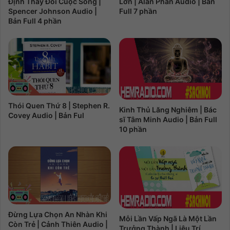
Định Thay Đổi Cuộc Sống |
Lớn | Alan Phan Audio | Bản
Spencer Johnson Audio |
Full 7 phần
Bản Full 4 phần
Thói Quen Thứ 8 | Stephen R.
Kinh Thủ Lăng Nghiêm | Bác
Covey Audio | Bản Ful
sĩ Tâm Minh Audio | Bản Full
10 phần
Đừng Lựa Chọn An Nhàn Khi
Mỗi Lần Vấp Ngã Là Một Lần
Còn Trẻ | Cảnh Thiên Audio |
Trưởng Thành | Liêu Trí