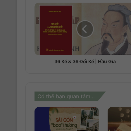
36 Kế & 36 Đối Kế | Hầu Gia
Có thể bạn quan tâm...