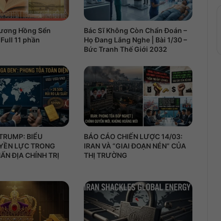
ương Hồng Sển
Bác Sĩ Không Còn Chẩn Đoán –
 Full 11 phần
Họ Đang Lắng Nghe | Bài 1/30 –
Bức Tranh Thế Giới 2032
TRUMP: BIỂU
BÁO CÁO CHIẾN LƯỢC 14/03:
YỀN LỰC TRONG
IRAN VÀ “GIAI ĐOẠN NÉN” CỦA
ẤN ĐỊA CHÍNH TRỊ
THỊ TRƯỜNG