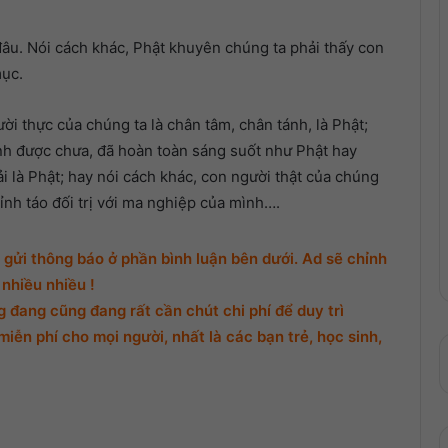
đâu. Nói cách khác, Phật khuyên
chúng ta
phải thấy
con
mục
.
ười
thực của
chúng ta
là
chân tâm
,
chân tánh
, là Phật;
nh
được chưa, đã
hoàn toàn
sáng suốt
như Phật hay
i là Phật;
hay nói
cách khác,
con người
thật của
chúng
tỉnh táo
đối trị
với ma nghiệp của mình….
gửi thông báo ở phần bình luận bên dưới. Ad sẽ chỉnh
nhiều nhiều !
đang cũng đang rất cần chút chi phí để duy trì
miễn phí cho mọi người, nhất là các bạn trẻ, học sinh,