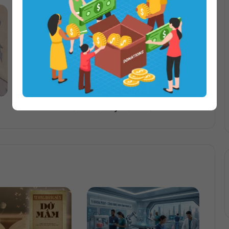
Aladin Và Cây Đèn Thần