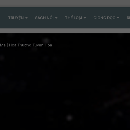
TRUYỆN
SÁCH NÓI
THỂ LOẠI
GIỌNG ĐỌC
R
 Ma | Hoà Thượng Tuyên Hóa