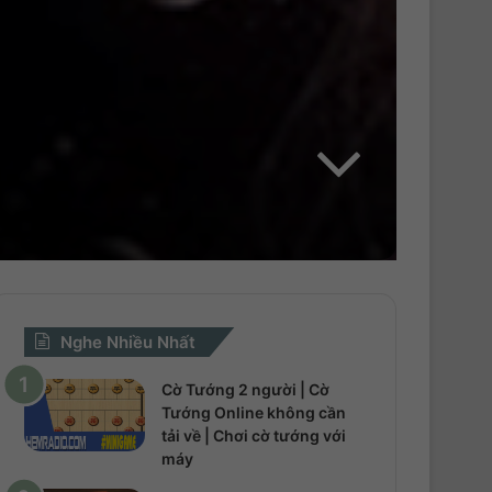
h
o
Nghe Nhiều Nhất
Cờ Tướng 2 người | Cờ
Tướng Online không cần
tải về | Chơi cờ tướng với
máy