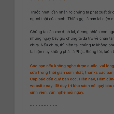
Trước nhất, cần nhận rõ
chúng ta
phát xuất từ 
người
thật của mình, Thiền gọi là
bản lai diện 
Chúng ta
cần xác định lại, đương nhiên
con ng
nhưng ngay bây giờ
chúng ta
đã
trở về
chân tá
chưa. Nếu chưa, thì
hiện tại
chúng ta
không phả
ta
hiện nay không phải là Phật. Riêng tôi, luôn
Các bạn nếu không nghe được audio, vui lòng 
sửa trong thời gian sớm nhất, thanks các bạn 
Cấp báo đển quý bạn đọc. Hiện nay, Hẻm cũng 
website này, để duy trì kho sách nói quý báu 
sinh viên. vẫn nghe mỗi ngày.
- - - - - - - - - -