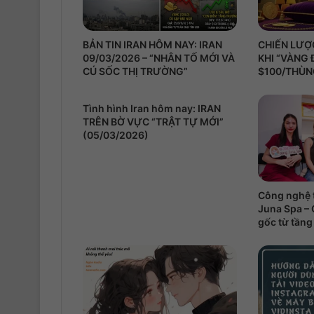
BẢN TIN IRAN HÔM NAY: IRAN
CHIẾN LƯỢC
09/03/2026 – “NHÂN TỐ MỚI VÀ
KHI “VÀNG
CÚ SỐC THỊ TRƯỜNG”
$100/THÙ
Tình hình Iran hôm nay: IRAN
TRÊN BỜ VỰC “TRẬT TỰ MỚI”
(05/03/2026)
Công nghệ t
Juna Spa – 
gốc từ tầng