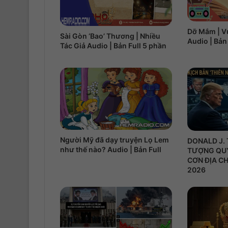
Dỡ Mắm | V
Sài Gòn ‘Bao’ Thương | Nhiều
Audio | Bản
Tác Giả Audio | Bản Full 5 phần
Người Mỹ đã dạy truyện Lọ Lem
DONALD J. 
như thế nào? Audio | Bản Full
TƯỢNG QU
CƠN ĐỊA CH
2026