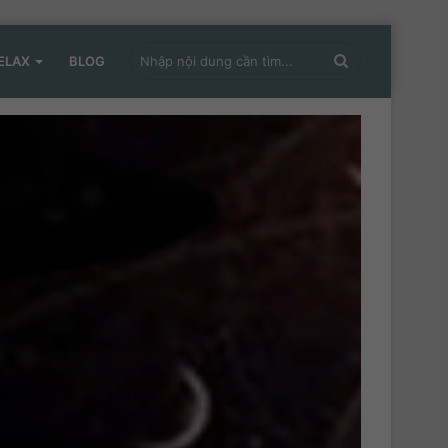
Nhập
ELAX
BLOG
nội
dung
cần
tìm...