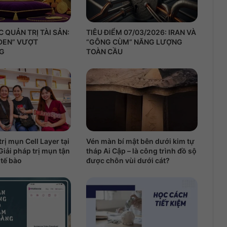
 QUẢN TRỊ TÀI SẢN:
TIÊU ĐIỂM 07/03/2026: IRAN VÀ
 ĐEN” VƯỢT
“GÔNG CÙM” NĂNG LƯỢNG
NG
TOÀN CẦU
rị mụn Cell Layer tại
Vén màn bí mật bên dưới kim tự
Giải pháp trị mụn tận
tháp Ai Cập – là công trình đồ sộ
 tế bào
được chôn vùi dưới cát?