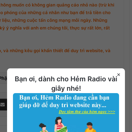
không muốn có không gian quảng cáo nhỏ nào (trừ khi
o phóng của những cá nhân như bạn để trả tiền cho
ữ liệu, những cuộc tấn công mạng mỗi ngày. Những
ỳ ý nghĩa với anh em chúng tôi, thực sự rất lớn, rất
 và những kêu gọi khẩn thiết để duy trì website, và
×
Bạn ơi, dành cho Hẻm Radio vài
Phật Giáo
giây nhé!
Share via Email