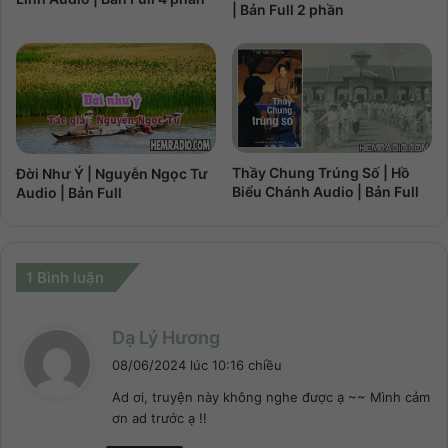
| Bản Full 2 phần
Thầy Chung Trúng Số | Hồ
Đời Như Ý | Nguyễn Ngọc Tư
Biểu Chánh Audio | Bản Full
Audio | Bản Full
1 Bình luận
v
Dạ Lý Hương
i
08/06/2024 lúc 10:16 chiều
ế
Ad ơi, truyện này không nghe được ạ ~~ Mình cảm
t
ơn ad trước ạ !!
: