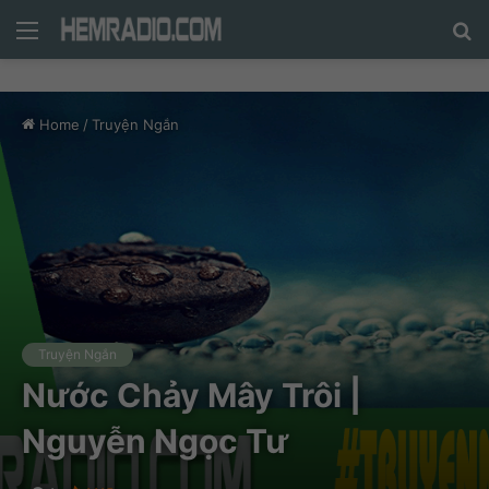
Menu
N
n
d
Home
/
Truyện Ngắn
c
tì
Truyện Ngắn
Nước Chảy Mây Trôi |
Nguyễn Ngọc Tư