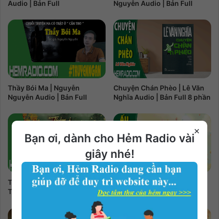
Audio | Bản Full
Nguyễn Audio | Bản Full
Thầy Bói Ma | Nguyễn
Chuyện Chán Phèo | Lê Văn
Nguyễn Audio | Bản Full
Nghĩa Audio | Bản Full 8 phần
×
Bạn ơi, dành cho Hẻm Radio vài
giây nhé!
Thảm Án Hoa Mai Vàng |
Ấu Thơ Tươi Đẹp | Nguyễn
Thảo Trang Audio | Bản Full
Ngọc Tư Audio | Bản Full