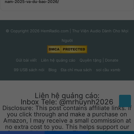
nam-2025-va-du-bao-2026/
© Copyright 2026 HemRadio.com | Thư Viện Audio Dành Cho Mọi
Người
Gửi bài viết
Liên hệ quảng cáo
Quyên tặng | Donate
99 USB sách nói
Blog
Địa chỉ mua sách
soi cầu xsmb
Liên hệ quảng cáo:
Inbox Tele: @mrhuynh2026
Disclosure: This post contains affiliate links. If
you click through and make a purchase on
Amazon, I may receive a small commission at
no extra cost to you. This helps support our
free audiobook library. Thank you for your