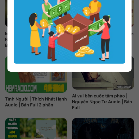
Mảnh Trăng Cuối Rừng |
Vợ Nhặt | Kim Lân Audio | Bản
Nguyễn Minh Châu Audio |
Full 2 phần
Bản Full
Ai vui bên cuộc tầm phào |
Tình Người | Thích Nhất Hạnh
Nguyễn Ngọc Tư Audio | Bản
Audio | Bản Full 2 phần
Full