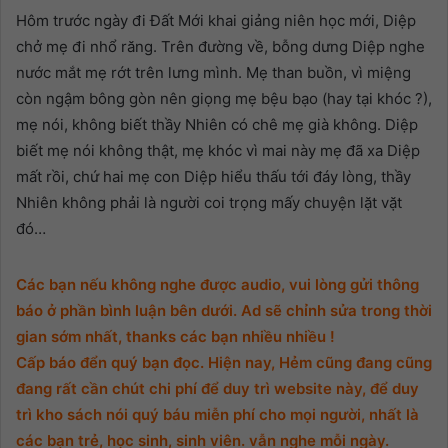
Hôm trước ngày đi Đất Mới khai giảng niên học mới, Diệp
chở mẹ đi nhổ răng. Trên đường về, bỗng dưng Diệp nghe
nước mắt mẹ rớt trên lưng mình. Mẹ than buồn, vì miệng
còn ngậm bông gòn nên giọng mẹ bệu bạo (hay tại khóc ?),
mẹ nói, không biết thầy Nhiên có chê mẹ già không. Diệp
biết mẹ nói không thật, mẹ khóc vì mai này mẹ đã xa Diệp
mất rồi, chứ hai mẹ con Diệp hiểu thấu tới đáy lòng, thầy
Nhiên không phải là người coi trọng mấy chuyện lặt vặt
đó…
Các bạn nếu không nghe được audio, vui lòng gửi thông
báo ở phần bình luận bên dưới. Ad sẽ chỉnh sửa trong thời
gian sớm nhất, thanks các bạn nhiều nhiều !
Cấp báo đển quý bạn đọc. Hiện nay, Hẻm cũng đang cũng
đang rất cần chút chi phí để duy trì website này, để duy
trì kho sách nói quý báu miễn phí cho mọi người, nhất là
các bạn trẻ, học sinh, sinh viên. vẫn nghe mỗi ngày.