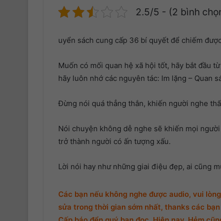
2.5/5 - (2 bình chọ
uyển sách cung cấp 36 bí quyết để chiếm được
Muốn có mối quan hệ xã hội tốt, hãy bắt đầu từ
hãy luôn nhớ các nguyên tác: Im lặng – Quan s
Đừng nói quá thẳng thắn, khiến người nghe thấ
Nói chuyện không dễ nghe sẽ khiến mọi người 
trở thành người có ấn tượng xấu.
Lời nói hay như những giai điệu đẹp, ai cũng 
Các bạn nếu không nghe được audio, vui lòng 
sửa trong thời gian sớm nhất, thanks các bạn 
Cấp báo đển quý bạn đọc. Hiện nay, Hẻm cũng 