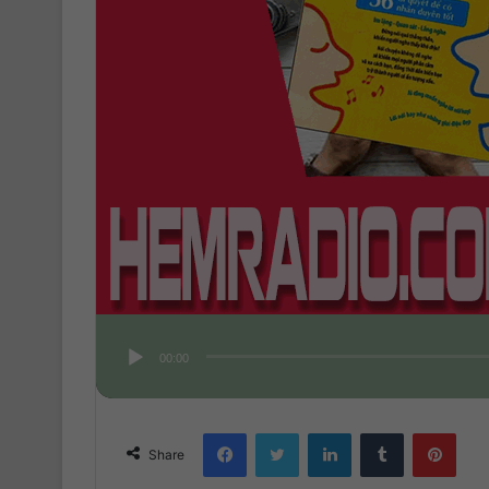
00:00
Facebook
Twitter
LinkedIn
Tumblr
Pinterest
Share