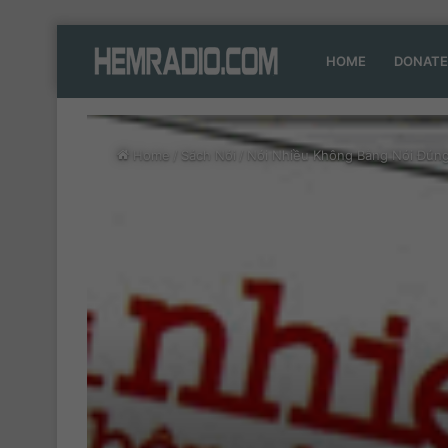
HOME
DONATE
Home
/
Sách Nói
/
Nói Nhiều Không Bằng Nói Đúng