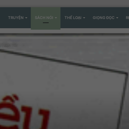
TRUYỆN
SÁCH NÓI
THỂ LOẠI
GIỌNG ĐỌC
R
 | Bạn Tốt