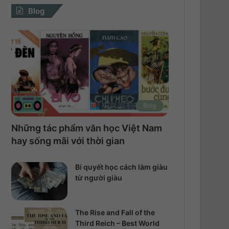
Blog
Blog
Những tác phẩm văn học Việt Nam
hay sống mãi với thời gian
Bí quyết học cách làm giàu
từ người giàu
The Rise and Fall of the
Third Reich – Best World