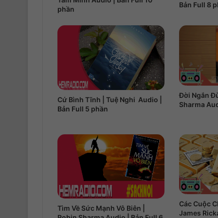
Bản Full 8 
phần
Đời Ngắn Đừ
Cứ Bình Tĩnh | Tuệ Nghi Audio |
Sharma Audi
Bản Full 5 phần
Các Cuộc Ch
Tìm Về Sức Mạnh Vô Biên |
James Ricka
Robin Sharma Audio | Bản Full 6