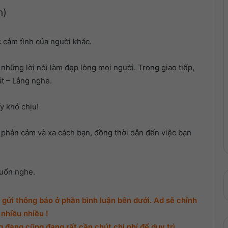
lượng.
n)
 cảm tình của người khác.
 những lời nói làm đẹp lòng mọi người. Trong giao tiếp,
át – Lắng nghe.
y khó chịu!
phản cảm và xa cách bạn, đồng thời dẫn đến việc bạn
muốn nghe.
gửi thông báo ở phần bình luận bên dưới. Ad sẽ chỉnh
nhiều nhiều !
đang cũng đang rất cần chút chi phí để duy trì