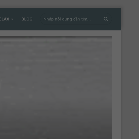
Nhập
ELAX
BLOG
nội
dung
cần
tìm...