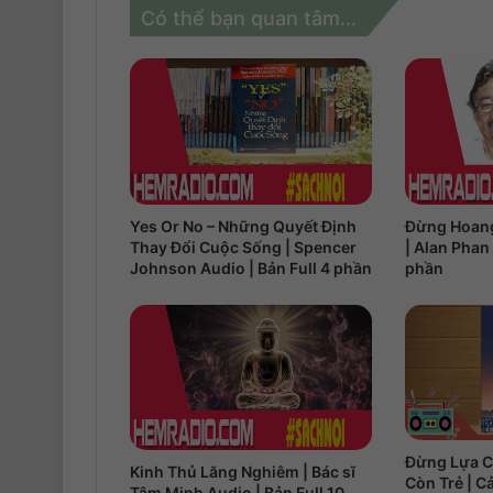
Có thể bạn quan tâm...
Yes Or No – Những Quyết Định
Đừng Hoang
Thay Đổi Cuộc Sống | Spencer
| Alan Phan 
Johnson Audio | Bản Full 4 phần
phần
Đừng Lựa C
Kinh Thủ Lăng Nghiêm | Bác sĩ
Còn Trẻ | C
Tâm Minh Audio | Bản Full 10