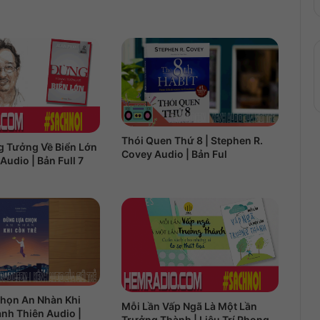
Thói Quen Thứ 8 | Stephen R.
 Tưởng Về Biển Lớn
Covey Audio | Bản Ful
Audio | Bản Full 7
họn An Nhàn Khi
Mỗi Lần Vấp Ngã Là Một Lần
ảnh Thiên Audio |
Trưởng Thành | Liêu Trí Phong