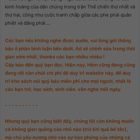
kinh hoàng của dân chúng trong trận Thế chiến thứ nhất và
thứ hai, cũng như cuộc tranh chấp giữa các phe phái quân
phiệt và đảng phái….
Các bạn nếu không nghe được audio, vui lòng gửi thông
báo ở phần bình luận bên dưới. Ad sẽ chỉnh sửa trong thời
gian sớm nhất, thanks các bạn nhiều nhiều !
Cấp báo đển quý bạn đọc. Hiện nay, Hẻm cũng đang cũng
đang rất cần chút chi phí để duy trì website này, để duy
trì kho sách nói quý báu miễn phí cho mọi người, nhất là
các bạn trẻ, học sinh, sinh viên. vẫn nghe mỗi ngày.
- - - - - - - - - -
Nhưng quý bạn cũng biết đấy, chúng tôi còn không muốn
có không gian quảng cáo nhỏ nào (trừ khi quá bế tắc),
mà chủ yếu nương nhờ vào sự hào phóng của những cá