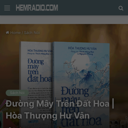
Menu
N
n
d
Home
/
Sách Nói
c
tì
Sách Nói
Đường Mây Trên Đất Hoa |
Hòa Thượng Hư Vân