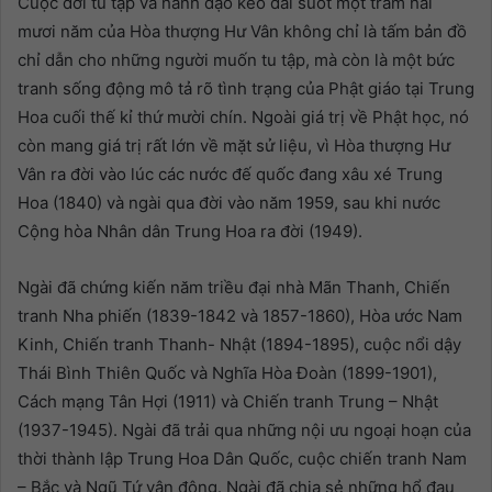
Cuộc đời tu tập và hành đạo kéo dài suốt một trăm hai
mươi năm của Hòa thượng Hư Vân không chỉ là tấm bản đồ
chỉ dẫn cho những người muốn tu tập, mà còn là một bức
tranh sống động mô tả rõ tình trạng của Phật giáo tại Trung
Hoa cuối thế kỉ thứ mười chín. Ngoài giá trị về Phật học, nó
còn mang giá trị rất lớn về mặt sử liệu, vì Hòa thượng Hư
Vân ra đời vào lúc các nước đế quốc đang xâu xé Trung
Hoa (1840) và ngài qua đời vào năm 1959, sau khi nước
Cộng hòa Nhân dân Trung Hoa ra đời (1949).
Ngài đã chứng kiến năm triều đại nhà Mãn Thanh, Chiến
tranh Nha phiến (1839-1842 và 1857-1860), Hòa ước Nam
Kinh, Chiến tranh Thanh- Nhật (1894-1895), cuộc nổi dậy
Thái Bình Thiên Quốc và Nghĩa Hòa Đoàn (1899-1901),
Cách mạng Tân Hợi (1911) và Chiến tranh Trung – Nhật
(1937-1945). Ngài đã trải qua những nội ưu ngoại hoạn của
thời thành lập Trung Hoa Dân Quốc, cuộc chiến tranh Nam
– Bắc và Ngũ Tứ vận động. Ngài đã chia sẻ những hổ đau