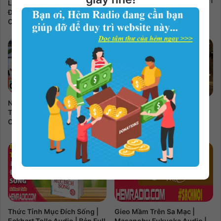
Lòng Tốt Của Bạn Cần Thêm
Rosie Nguyễn Audio | Bản
Đôi Phần Sắc Sảo | Mộ Nhan
Full 4 phần
Ca Audio | Bản Full 7 phần
Những Đòn Tâm Lý Trong
Đừng Bận Tâm Vì Chuyện
Thuyết Phục | Robert B.
Tiền Bạc | Richard Carlson
Cialdini Audio | Bản Full
Audio | Bản Full 11 phần
Thức Tỉnh Mục Đích Sống |
Gieo Mầm Trên Sa Mạc |
Eckhart Tolle Audio | Bản Full
Masanobu Fukuoka Audio |