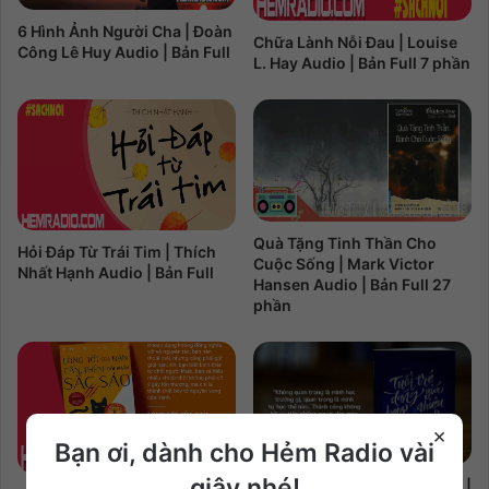
6 Hình Ảnh Người Cha | Đoàn
Chữa Lành Nỗi Đau | Louise
Công Lê Huy Audio | Bản Full
L. Hay Audio | Bản Full 7 phần
Quà Tặng Tinh Thần Cho
Hỏi Đáp Từ Trái Tim | Thích
Cuộc Sống | Mark Victor
Nhất Hạnh Audio | Bản Full
Hansen Audio | Bản Full 27
phần
×
Bạn ơi, dành cho Hẻm Radio vài
giây nhé!
Tuổi Trẻ Đáng Giá Bao Nhiêu |