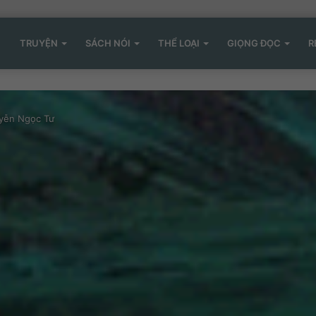
TRUYỆN
SÁCH NÓI
THỂ LOẠI
GIỌNG ĐỌC
R
uyễn Ngọc Tư