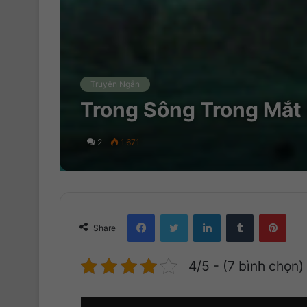
Truyện Ngắn
Trong Sông Trong Mắt
2
1.671
Facebook
Twitter
LinkedIn
Tumblr
Pinterest
Share
4/5 - (7 bình chọn)