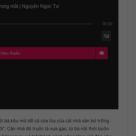
trong mắt | Nguyễn Ngọc Tư
00:00
- Hẻm Radio
t bà kêu mở tất cả cửa lùa của cái nhà sàn bỏ trống
i”. Căn nhà đó trước là vựa gạo, từ bà nội thôi buôn