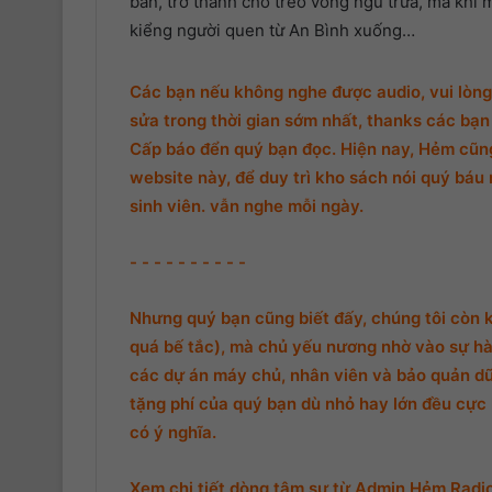
bán, trở thành chỗ treo võng ngủ trưa, mà khi 
kiểng người quen từ An Bình xuống…
Các bạn nếu không nghe được audio, vui lòng 
sửa trong thời gian sớm nhất, thanks các bạn 
Cấp báo đển quý bạn đọc. Hiện nay, Hẻm cũng 
website này, để duy trì kho sách nói quý báu 
sinh viên. vẫn nghe mỗi ngày.
- - - - - - - - - -
Nhưng quý bạn cũng biết đấy, chúng tôi còn 
quá bế tắc), mà chủ yếu nương nhờ vào sự hà
các dự án máy chủ, nhân viên và bảo quản d
tặng phí của quý bạn dù nhỏ hay lớn đều cực k
có ý nghĩa.
Xem chi tiết dòng tâm sự từ Admin Hẻm Radio,