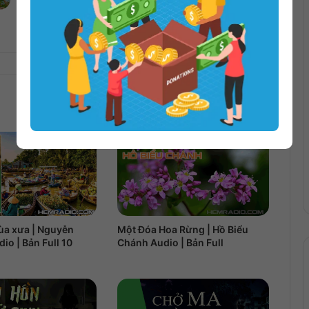
Cuộc Chiến Giữa Nhíp Và Quần Đùi Hoa
ùa xưa | Nguyễn
Một Đóa Hoa Rừng | Hồ Biểu
io | Bản Full 10
Chánh Audio | Bản Full