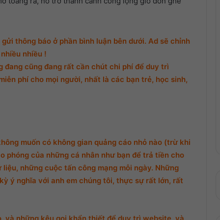
mở toang ra, nó trở thành cánh cổng lộng gió đón ghe
gửi thông báo ở phần bình luận bên dưới. Ad sẽ chỉnh
nhiều nhiều !
đang cũng đang rất cần chút chi phí để duy trì
miễn phí cho mọi người, nhất là các bạn trẻ, học sinh,
không muốn có không gian quảng cáo nhỏ nào (trừ khi
o phóng của những cá nhân như bạn để trả tiền cho
ữ liệu, những cuộc tấn công mạng mỗi ngày. Những
ỳ ý nghĩa với anh em chúng tôi, thực sự rất lớn, rất
 và những kêu gọi khẩn thiết để duy trì website, và