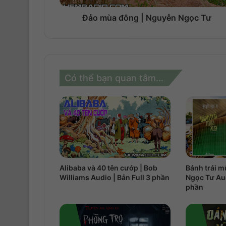
Đảo mùa đông | Nguyễn Ngọc Tư
Có thể bạn quan tâm...
Alibaba và 40 tên cướp | Bob
Bánh trái m
Williams Audio | Bản Full 3 phần
Ngọc Tư Aud
phần