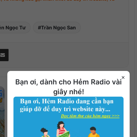
n Ngọc Tư
Trần Ngọc San
Share via Email
×
Bạn ơi, dành cho Hẻm Radio vài
giây nhé!