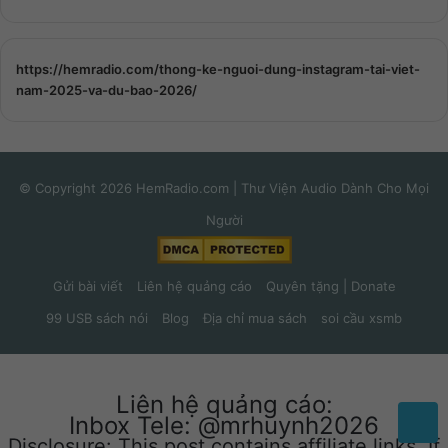
https://hemradio.com/thong-ke-nguoi-dung-instagram-tai-viet-
nam-2025-va-du-bao-2026/
© Copyright 2026 HemRadio.com | Thư Viện Audio Dành Cho Mọi
Người
Gửi bài viết
Liên hệ quảng cáo
Quyên tặng | Donate
99 USB sách nói
Blog
Địa chỉ mua sách
soi cầu xsmb
Liên hệ quảng cáo:
Inbox Tele: @mrhuynh2026
Disclosure: This post contains affiliate links. If