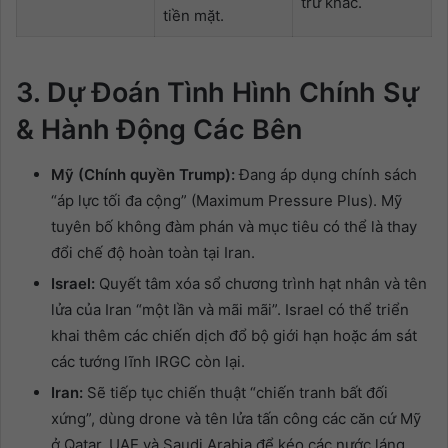
trữ khác.
tiền mặt.
3. Dự Đoán Tình Hình Chính Sự
& Hành Động Các Bên
Mỹ (Chính quyền Trump):
Đang áp dụng chính sách
“áp lực tối đa cộng” (Maximum Pressure Plus). Mỹ
tuyên bố không đàm phán và mục tiêu có thể là thay
đổi chế độ hoàn toàn tại Iran.
Israel:
Quyết tâm xóa sổ chương trình hạt nhân và tên
lửa của Iran “một lần và mãi mãi”. Israel có thể triển
khai thêm các chiến dịch đổ bộ giới hạn hoặc ám sát
các tướng lĩnh IRGC còn lại.
Iran:
Sẽ tiếp tục chiến thuật “chiến tranh bất đối
xứng”, dùng drone và tên lửa tấn công các căn cứ Mỹ
ở Qatar, UAE và Saudi Arabia để kéo các nước láng