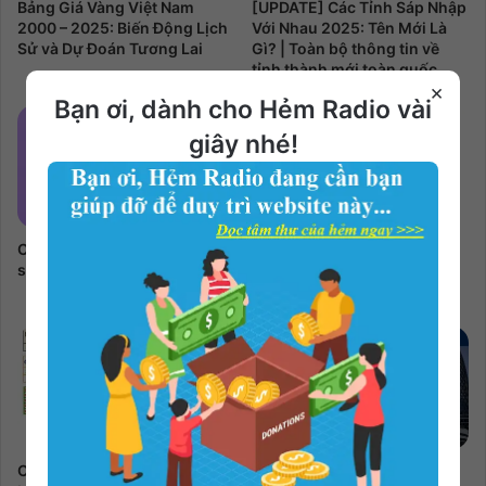
Bảng Giá Vàng Việt Nam
[UPDATE] Các Tỉnh Sáp Nhập
2000 – 2025: Biến Động Lịch
Với Nhau 2025: Tên Mới Là
Sử và Dự Đoán Tương Lai
Gì? | Toàn bộ thông tin về
tỉnh thành mới toàn quốc.
×
Bạn ơi, dành cho Hẻm Radio vài
giây nhé!
Cách đăng ký làm thực tập
Cách làm quy đầu bớt nhạy
sinh YG Online
cảm giúp hạn chế xuất tinh
sớm
Cách làm giấy niêm phong
Giới thiệu chung – VietNam