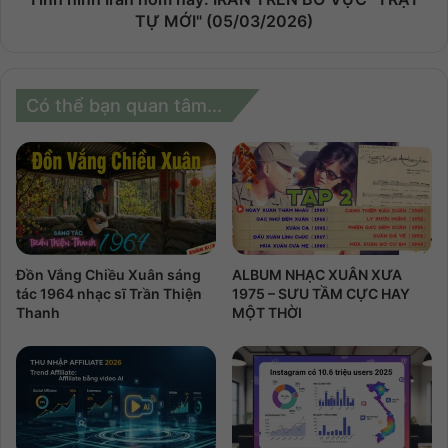
TỰ MỚI" (05/03/2026)
Có thể bạn quan tâm...
Đồn Vắng Chiều Xuân sáng
ALBUM NHẠC XUÂN XƯA
tác 1964 nhạc sĩ Trần Thiện
1975 – SƯU TẦM CỰC HAY
Thanh
MỘT THỜI