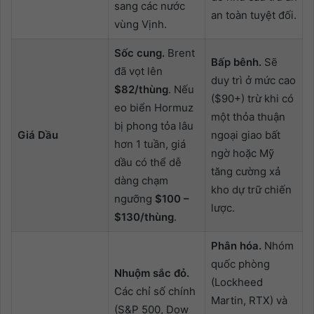
sang các nước
an toàn tuyệt đối.
vùng Vịnh.
Sốc cung.
Brent
Bấp bênh.
Sẽ
đã vọt lên
duy trì ở mức cao
$82/thùng
. Nếu
($90+) trừ khi có
eo biển Hormuz
một thỏa thuận
bị phong tỏa lâu
Giá Dầu
ngoại giao bất
hơn 1 tuần, giá
ngờ hoặc Mỹ
dầu có thể dễ
tăng cường xả
dàng chạm
kho dự trữ chiến
ngưỡng
$100 –
lược.
$130/thùng
.
Phân hóa.
Nhóm
quốc phòng
Nhuộm sắc đỏ.
(Lockheed
Các chỉ số chính
Martin, RTX) và
(S&P 500, Dow