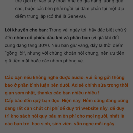
thế giới rơi vào suy thoái nhẹ do giá năng lượng quá
cao, buộc các bên phải ngồi lại đàm phán tại một địa
điểm trung lập (có thể là Geneva).
Lời khuyên cho bạn:
Trong vài ngày tới, hãy đặc biệt chú ý
đến
nhóm cổ phiếu dầu khí và phân bón
(vì giá khí đốt
cũng đang tăng 30%). Nếu bạn giữ vàng, đây là thời điểm
“gồng lời”, nhưng với chứng khoán nói chung, nên ưu tiên
giữ tiền mặt hoặc các nhóm phòng vệ.
Các bạn nếu không nghe được audio, vui lòng gửi thông
báo ở phần bình luận bên dưới. Ad sẽ chỉnh sửa trong thời
gian sớm nhất, thanks các bạn nhiều nhiều !
Cấp báo đển quý bạn đọc. Hiện nay, Hẻm cũng đang cũng
đang rất cần chút chi phí để duy trì website này, để duy
trì kho sách nói quý báu miễn phí cho mọi người, nhất là
các bạn trẻ, học sinh, sinh viên. vẫn nghe mỗi ngày.