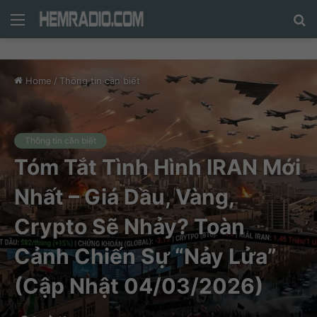
Menu
N
nộ
d
c
Home
/
Thông tin cần biết
tì
Thông tin cần biết
Tóm Tắt Tình Hình IRAN Mới
Nhất – Giá Dầu, Vàng,
Crypto Sẽ Nhảy? Toàn
Cảnh Chiến Sự “Nảy Lửa”
(Cập Nhật 04/03/2026)