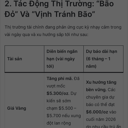
2. Tác Động Thị Trường: “Bão
Đỏ” Và “Vịnh Tránh Bão”
Thị trường tài chính đang phản ứng cực kỳ nhạy cảm trong
vài ngày qua và xu hướng sắp tới như sau:
Diễn biến ngắn
Dự báo dài hạn
Tài sản
hạn (vài ngày
(6 tháng – 1
tới)
năm)
Tăng phi mã.
Đã
Xu hướng tăng
vượt mốc
bền vững.
Các
$5.300/oz
. Dự
chuyên gia dự
kiến sẽ sớm
báo có thể đạt
Giá Vàng
chạm $5.500 –
$6.000/oz
vào
$5.700 nếu xung
cuối năm 2026
đột lan rộng
do nhu cầu trú ẩn