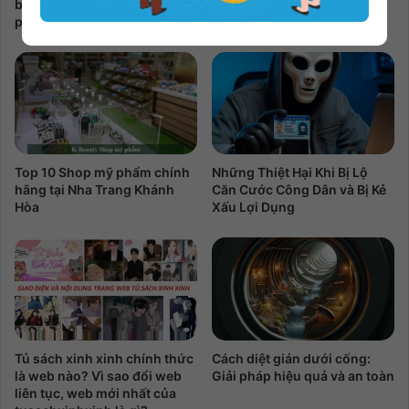
bằng seal giấy, giấy niêm
Consulate
phong A4
Top 10 Shop mỹ phẩm chính
Những Thiệt Hại Khi Bị Lộ
hãng tại Nha Trang Khánh
Căn Cước Công Dân và Bị Kẻ
Hòa
Xấu Lợi Dụng
Tủ sách xinh xinh chính thức
Cách diệt gián dưới cống:
là web nào? Vì sao đổi web
Giải pháp hiệu quả và an toàn
liên tục, web mới nhất của