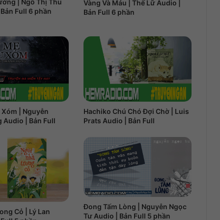
ướng | Ngô Thị Thu
Vàng Và Máu | Thế Lữ Audio |
 Bản Full 6 phần
Bản Full 6 phần
 Xóm | Nguyễn
Hachiko Chú Chó Đợi Chờ | Luis
Audio | Bản Full
Prats Audio | Bản Full
Đong Tấm Lòng | Nguyễn Ngọc
ong Cỏ | Lý Lan
Tư Audio | Bản Full 5 phần