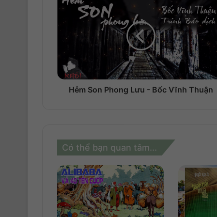
Hẻm Son Phong Lưu - Bốc Vĩnh Thuận
Có thể bạn quan tâm...