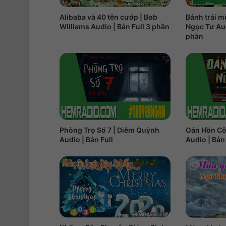
Alibaba và 40 tên cướp | Bob
Bánh trái m
Williams Audio | Bản Full 3 phần
Ngọc Tư Aud
phần
Phòng Trọ Số 7 | Diễm Quỳnh
Oán Hồn Cô
Audio | Bản Full
Audio | Bản 