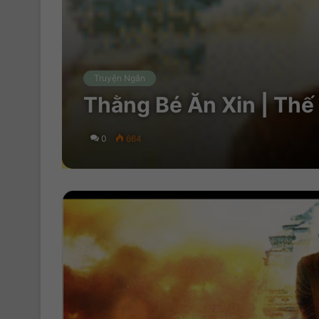
Truyện Ngắn
Thằng Bé Ăn Xin | Th
0
664