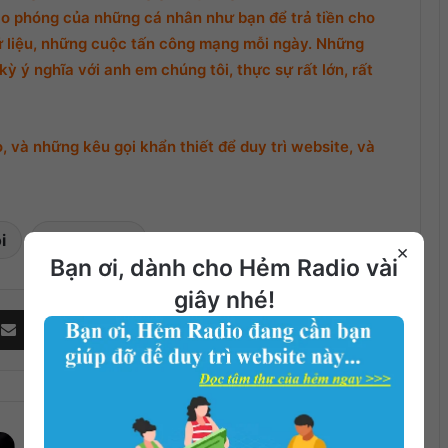
o phóng của những cá nhân như bạn để trả tiền cho
ữ liệu, những cuộc tấn công mạng mỗi ngày. Những
ỳ ý nghĩa với anh em chúng tôi, thực sự rất lớn, rất
 và những kêu gọi khẩn thiết để duy trì website, và
i
Phật Giáo
×
Bạn ơi, dành cho Hẻm Radio vài
giây nhé!
Share via Email