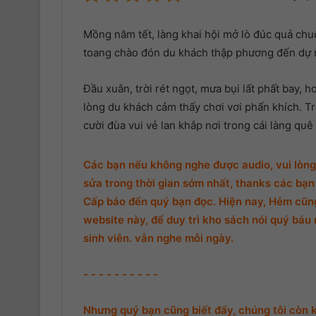
Mồng năm tết, làng khai hội mở lò đúc quả ch
toang chào đón du khách thập phương đến dự ng
Đầu xuân, trời rét ngọt, mưa bụi lất phất bay,
lòng du khách cảm thấy chơi vơi phấn khích. Tra
cười đùa vui vẻ lan khắp nơi trong cái làng qu
Các bạn nếu không nghe được audio, vui lòng 
sửa trong thời gian sớm nhất, thanks các bạn 
Cấp báo đển quý bạn đọc. Hiện nay, Hẻm cũng 
website này, để duy trì kho sách nói quý báu 
sinh viên. vẫn nghe mỗi ngày.
- - - - - - - - - -
Nhưng quý bạn cũng biết đấy, chúng tôi còn 