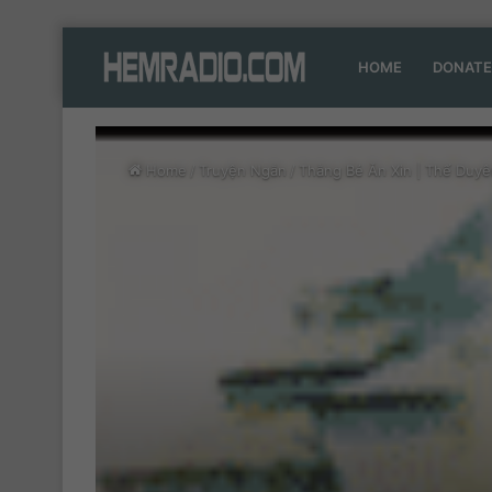
HOME
DONATE
Home
/
Truyện Ngắn
/
Thằng Bé Ăn Xin | Thế Duy