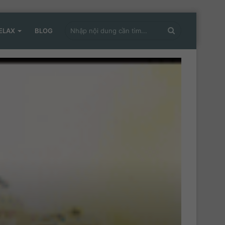
Nhập
ELAX
BLOG
nội
dung
cần
tìm...