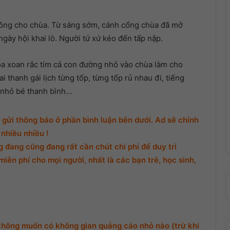
uông cho chùa. Từ sáng sớm, cánh cổng chùa đã mở
ày hội khai lò. Người tứ xứ kéo đến tấp nập.
 hoa xoan rắc tím cả con đường nhỏ vào chùa làm cho
i thanh gái lịch từng tốp, từng tốp rủ nhau đi, tiếng
ê nhỏ bé thanh bình…
gửi thông báo ở phần bình luận bên dưới. Ad sẽ chỉnh
nhiều nhiều !
đang cũng đang rất cần chút chi phí để duy trì
miễn phí cho mọi người, nhất là các bạn trẻ, học sinh,
không muốn có không gian quảng cáo nhỏ nào (trừ khi