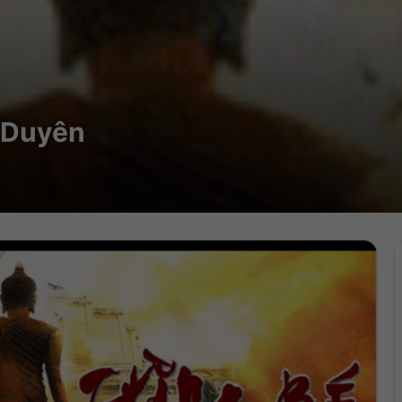
ế Duyên
Trìn
chơi
Audi