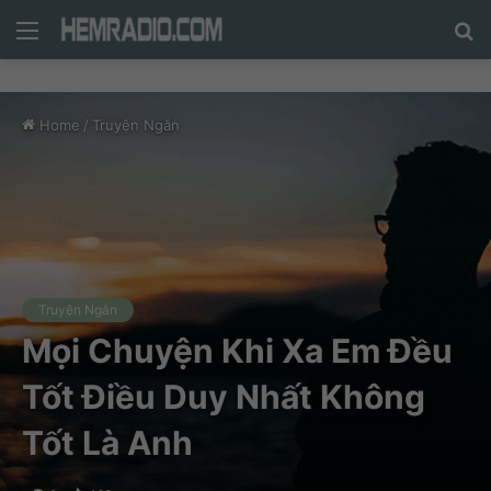
Menu
N
n
d
Home
/
Truyện Ngắn
c
tì
Truyện Ngắn
Mọi Chuyện Khi Xa Em Đều
Tốt Điều Duy Nhất Không
Tốt Là Anh