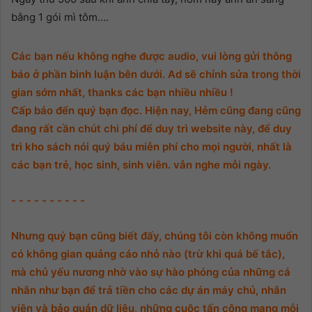
bằng 1 gói mì tôm….
Các bạn nếu không nghe được audio, vui lòng gửi thông
báo ở phần bình luận bên dưới. Ad sẽ chỉnh sửa trong thời
gian sớm nhất, thanks các bạn nhiều nhiều !
Cấp báo đển quý bạn đọc. Hiện nay, Hẻm cũng đang cũng
đang rất cần chút chi phí để duy trì website này, để duy
trì kho sách nói quý báu miễn phí cho mọi người, nhất là
các bạn trẻ, học sinh, sinh viên. vẫn nghe mỗi ngày.
- - - - - - - - - -
Nhưng quý bạn cũng biết đấy, chúng tôi còn không muốn
có không gian quảng cáo nhỏ nào (trừ khi quá bế tắc),
mà chủ yếu nương nhờ vào sự hào phóng của những cá
nhân như bạn để trả tiền cho các dự án máy chủ, nhân
viên và bảo quản dữ liệu, những cuộc tấn công mạng mỗi