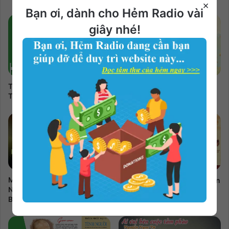
×
Bạn ơi, dành cho Hẻm Radio vài
giây nhé!
Thảm Án Hoa Mai Vàng |
Ấu Thơ Tươi Đẹp | Nguyễn
Thảo Trang Audio | Bản Full
Ngọc Tư Audio | Bản Full
Mảnh Trăng Cuối Rừng |
Vợ Nhặt | Kim Lân Audio | Bản
Nguyễn Minh Châu Audio |
Full 2 phần
Bản Full