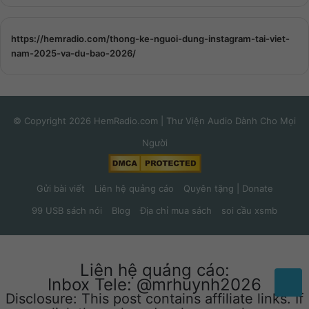
https://hemradio.com/thong-ke-nguoi-dung-instagram-tai-viet-
nam-2025-va-du-bao-2026/
© Copyright 2026 HemRadio.com | Thư Viện Audio Dành Cho Mọi
Người
Gửi bài viết
Liên hệ quảng cáo
Quyên tặng | Donate
99 USB sách nói
Blog
Địa chỉ mua sách
soi cầu xsmb
Liên hệ quảng cáo:
Inbox Tele: @mrhuynh2026
Disclosure: This post contains affiliate links. If