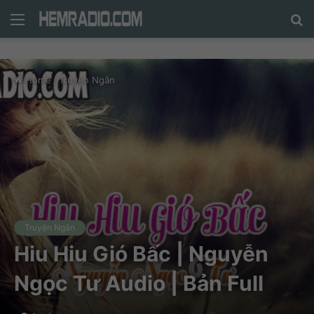
Menu
N
n
d
Home
/
Truyện Ngắn
c
tì
Truyện Ngắn
Hiu Hiu Gió Bấc | Nguyễn
Ngọc Tư Audio | Bản Full