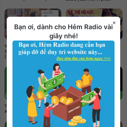
×
Bạn ơi, dành cho Hẻm Radio vài
giây nhé!
Bức Thơ Hối Hận | Hồ Biểu
Venise Và Những Cuộc Tình
Chánh Audio | Bản Full
Gondola | Dương Thụy Audio
| Bản Full
Tử Nguyệt | Thảo Trang
Phòng 1208 | Nguyễn
Audio | Bản Full
Nguyễn Audio | Bản Full