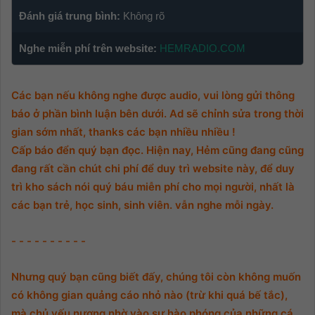
Đánh giá trung bình:
Không rõ
Nghe miễn phí trên website:
HEMRADIO.COM
Các bạn nếu không nghe được audio, vui lòng gửi thông
báo ở phần bình luận bên dưới. Ad sẽ chỉnh sửa trong thời
gian sớm nhất, thanks các bạn nhiều nhiều !
Cấp báo đển quý bạn đọc. Hiện nay, Hẻm cũng đang cũng
đang rất cần chút chi phí để duy trì website này, để duy
trì kho sách nói quý báu miễn phí cho mọi người, nhất là
các bạn trẻ, học sinh, sinh viên. vẫn nghe mỗi ngày.
- - - - - - - - - -
Nhưng quý bạn cũng biết đấy, chúng tôi còn không muốn
có không gian quảng cáo nhỏ nào (trừ khi quá bế tắc),
mà chủ yếu nương nhờ vào sự hào phóng của những cá