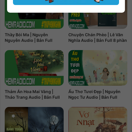
Thầy Bói Ma | Nguyễn
Chuyện Chán Phèo | Lê Văn
Nguyễn Audio | Bản Full
Nghĩa Audio | Bản Full 8 phần
Thảm Án Hoa Mai Vàng |
Ấu Thơ Tươi Đẹp | Nguyễn
Thảo Trang Audio | Bản Full
Ngọc Tư Audio | Bản Full