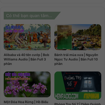
Có thể bạn quan tâm...
Alibaba và 40 tên cướp | Bob
Bánh trái mùa xưa | Nguyễn
Williams Audio | Bản Full 3
Ngọc Tư Audio | Bản Full 10
phần
phần
Một Đóa Hoa Rừng | Hồ Biểu
Phòng Trọ Số 7 | Diễm Quỳnh