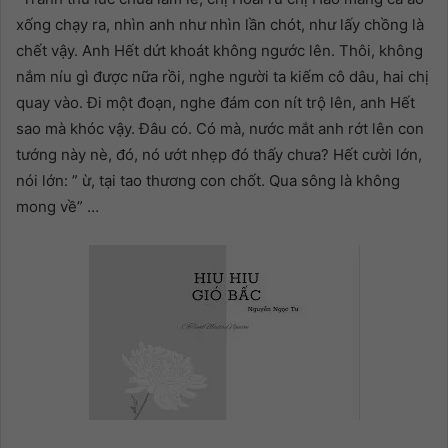
xống chạy ra, nhìn anh như nhìn lần chót, như lấy chồng là
chết vậy. Anh Hết dứt khoát không ngước lên. Thôi, không
nắm níu gì được nữa rồi, nghe người ta kiếm cô dâu, hai chị
quay vào. Đi một đoạn, nghe đám con nít trộ lên, anh Hết
sao mà khóc vậy. Đâu có. Có mà, nước mắt anh rớt lên con
tướng này nè, đó, nó ướt nhẹp đó thấy chưa? Hết cười lớn,
nói lớn: ” ừ, tại tao thương con chốt. Qua sông là không
mong về” …