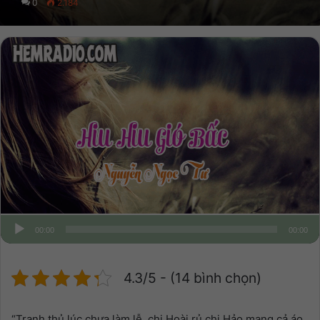
0
2.184
00:00
00:00
4.3/5 - (14 bình chọn)
“Tranh thủ lúc chưa làm lễ, chị Hoài rủ chị Hảo mang cả áo