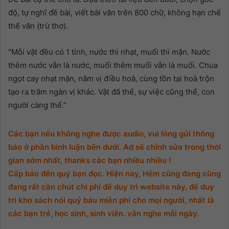
độ, tự nghĩ đề bài, viết bài văn trên 800 chữ, không hạn chế
thể văn (trừ thơ).
“Mỗi vật đều có 1 tính, nước thì nhạt, muối thì mặn. Nước
thêm nước vẫn là nước, muối thêm muối vẫn là muối. Chua
ngọt cay nhạt mặn, năm vị điều hoà, cùng tồn tại hoà trộn
tạo ra trăm ngàn vị khác. Vật đã thế, sự việc cũng thế, con
người càng thế.”
Các bạn nếu không nghe được audio, vui lòng gửi thông
báo ở phần bình luận bên dưới. Ad sẽ chỉnh sửa trong thời
gian sớm nhất, thanks các bạn nhiều nhiều !
Cấp báo đển quý bạn đọc. Hiện nay, Hẻm cũng đang cũng
đang rất cần chút chi phí để duy trì website này, để duy
trì kho sách nói quý báu miễn phí cho mọi người, nhất là
các bạn trẻ, học sinh, sinh viên. vẫn nghe mỗi ngày.