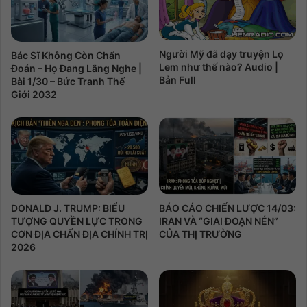
Người Mỹ đã dạy truyện Lọ
Bác Sĩ Không Còn Chẩn
Lem như thế nào? Audio |
Đoán – Họ Đang Lắng Nghe |
Bản Full
Bài 1/30 – Bức Tranh Thế
Giới 2032
DONALD J. TRUMP: BIỂU
BÁO CÁO CHIẾN LƯỢC 14/03:
TƯỢNG QUYỀN LỰC TRONG
IRAN VÀ “GIAI ĐOẠN NÉN”
CƠN ĐỊA CHẤN ĐỊA CHÍNH TRỊ
CỦA THỊ TRƯỜNG
2026