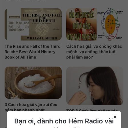
The Rise and Fall of the Third
Cách hóa giải vợ chồng khắc
Reich – Best World History
mệnh, vợ chồng khắc tuổi
Book of All Time
phải làm sao?
3 Cách hóa giải vận xui đeo
bám bạn nhanh nhất
TOP 8 Cách làm phồng tóc
×
mái thưa
Bạn ơi, dành cho Hẻm Radio vài