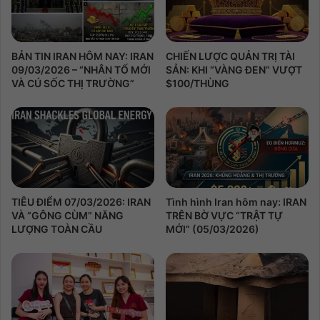
BẢN TIN IRAN HÔM NAY: IRAN
CHIẾN LƯỢC QUẢN TRỊ TÀI
09/03/2026 – “NHÂN TỐ MỚI
SẢN: KHI “VÀNG ĐEN” VƯỢT
VÀ CÚ SỐC THỊ TRƯỜNG”
$100/THÙNG
TIÊU ĐIỂM 07/03/2026: IRAN
Tình hình Iran hôm nay: IRAN
VÀ “GÔNG CÙM” NĂNG
TRÊN BỜ VỰC “TRẬT TỰ
LƯỢNG TOÀN CẦU
MỚI” (05/03/2026)