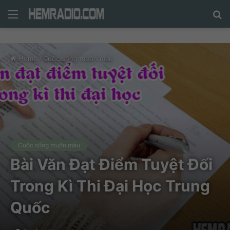
Menu
N
n
d
Home
/
Cuộc sống muôn màu
c
tì
Cuộc sống muôn màu
Bài Văn Đạt Điểm Tuyệt Đối
Trong Kì Thi Đại Học Trung
Quốc