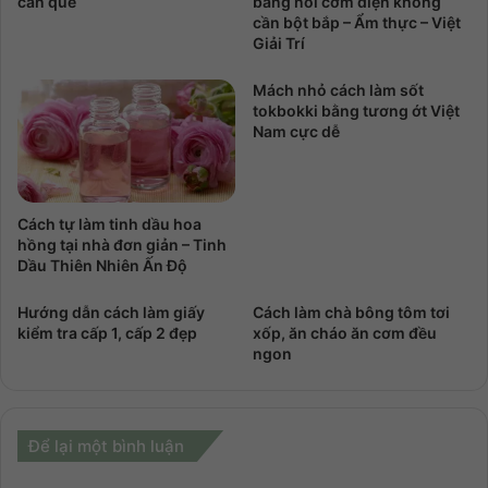
cần que
bằng nồi cơm điện không
cần bột bắp – Ẩm thực – Việt
Giải Trí
Mách nhỏ cách làm sốt
tokbokki bằng tương ớt Việt
Nam cực dễ
Cách tự làm tinh dầu hoa
hồng tại nhà đơn giản – Tinh
Dầu Thiên Nhiên Ấn Độ
Hướng dẫn cách làm giấy
Cách làm chà bông tôm tơi
kiểm tra cấp 1, cấp 2 đẹp
xốp, ăn cháo ăn cơm đều
ngon
Để lại một bình luận