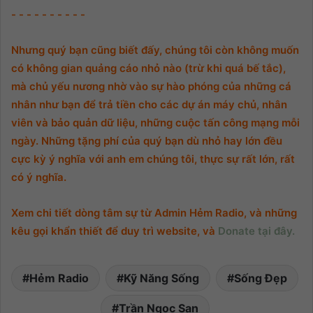
- - - - - - - - - -
Nhưng quý bạn cũng biết đấy, chúng tôi còn không muốn
có không gian quảng cáo nhỏ nào (trừ khi quá bế tắc),
mà chủ yếu nương nhờ vào sự hào phóng của những cá
nhân như bạn để trả tiền cho các dự án máy chủ, nhân
viên và bảo quản dữ liệu, những cuộc tấn công mạng mỗi
ngày. Những tặng phí của quý bạn dù nhỏ hay lớn đều
cực kỳ ý nghĩa với anh em chúng tôi, thực sự rất lớn, rất
có ý nghĩa.
Xem chi tiết dòng tâm sự từ Admin Hẻm Radio, và những
kêu gọi khẩn thiết để duy trì website, và
Donate tại đây.
Hẻm Radio
Kỹ Năng Sống
Sống Đẹp
Trần Ngọc San