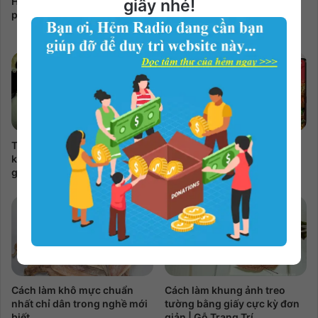
Hướng dẫn bạn cách tự làm
Hướng dẫn làm lạp xưởng
giây nhé!
phong bì thư đẹp nhất
không cần phơi nắng đảm
bảo vệ sinh
Thủ tục đăng ký lại khai sinh
Mách bạn cách làm kẹo kéo
khi bị mất Giấy khai sinh bản
dẻo thơm, ngọt bùi, ai cũng
gốc
thích mê
Cách làm khô mực chuẩn
Cách làm khung ảnh treo
nhất chỉ dân trong nghề mới
tường bằng giấy cực kỳ đơn
biết
giản | Gỗ Trang Trí