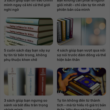
3 sách giúp bạn tin vào chính
Bạn không cần phải là người
mình ngay cả khi cả thế giới
giỏi nhất – chỉ cần tự tin nhất
nghi ngờ
phiên bản của mình
5 cuốn sách dạy bạn xây sự
4 sách giúp bạn vượt qua nỗi
tự tin từ bên trong, không
sợ nói trước đám đông và thể
phụ thuộc khen chê
hiện bản thân
3 sách giúp bạn ngưng so
Tự tin không đến từ thành
sánh và bắt đầu trân trọng
tích – mà từ hiểu rõ giá trị bản
chính mình
thân. Hãy đọc những cuốn