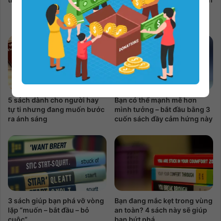
giúp bạn hiểu điều đó sâu
sắc
5 sách dành cho người hay
Bạn có thể mạnh mẽ hơn
tự ti nhưng đang muốn bước
mình tưởng – bắt đầu bằng 3
ra ánh sáng
cuốn sách đầy cảm hứng này
3 sách giúp bạn phá vỡ vòng
Bạn đang mắc kẹt trong vùng
lặp “muốn – bắt đầu – bỏ
an toàn? 4 sách này sẽ giúp
cuộc”
bạn bứt phá